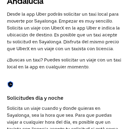
Andalucía
una
fecha.
Desde la app Uber podrás solicitar un taxi local para
Pulsa
el
moverte por Sayalonga. Empezar es muy sencillo.
botón
Solicita un viaje con UberX en la app Uber e indica la
de
ubicación de destino. Es posible que un taxi acepte
escape
para
tu solicitud en Sayalonga. Disfruta del mismo precio
cerrar
que UberX en un viaje con un taxista con licencia.
el
calendario.
¿Buscas un taxi? Puedes solicitar un viaje con un taxi
local en la app en cualquier momento.
Solicitudes día y noche
Pr
Solicita un viaje cuando y donde quieras en
Ub
Sayalonga, sea la hora que sea. Para que puedas
Sa
viajar a cualquier hora del día, es posible que un
fu