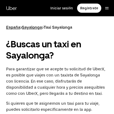
Ir
al
Uber
Iniciar sesión
Regístrate
contenido
principal
España
>
Sayalonga
>
Taxi Sayalonga
¿Buscas un taxi en
Sayalonga?
Para garantizar que se acepte tu solicitud de UberX,
es posible que viajes con un taxista de Sayalonga
con licencia. En ese caso, disfrutarás de
disponibilidad a cualquier hora y precios asequibles
como con UberX, pero llegarás a tu destino en taxi.
Si quieres que te asignemos un taxi para tu viaje,
puedes solicitarlo específicamente en la app.