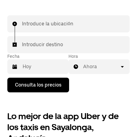
Introduce la ubicación
Introducir destino
Fecha
Hora
Ahora
Pulsa
Consulta los precios
la
flecha
hacia
abajo
para
Lo mejor de la app Uber y de
abrir
el
los taxis en Sayalonga,
calendario
y
seleccionar