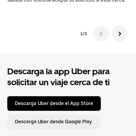
taxista con licencia acepte tu solicitud si está cerca.
em
ne
1/3
Descarga la app Uber para
solicitar un viaje cerca de ti
Descarga Uber desde el App Store
Descarga Uber desde Google Play