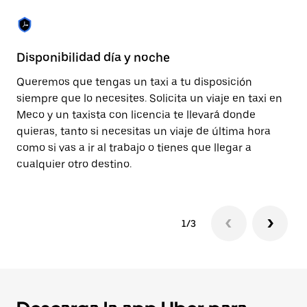
escape
para
cerrar
el
calendario.
Disponibilidad día y noche
Si
Queremos que tengas un taxi a tu disposición
Co
siempre que lo necesites. Solicita un viaje en taxi en
tu
Meco y un taxista con licencia te llevará donde
au
quieras, tanto si necesitas un viaje de última hora
co
como si vas a ir al trabajo o tienes que llegar a
qu
cualquier otro destino.
1/3