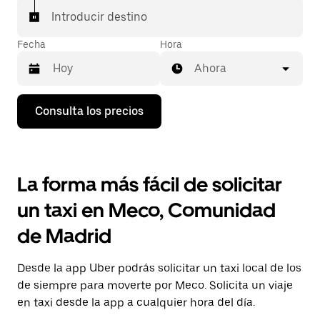
Introducir destino
Fecha
Hora
Ahora
Pulsa
Consulta los precios
la
flecha
hacia
abajo
para
La forma más fácil de solicitar
abrir
el
un taxi en Meco, Comunidad
calendario
y
de Madrid
seleccionar
una
fecha.
Desde la app Uber podrás solicitar un taxi local de los
Pulsa
el
de siempre para moverte por Meco. Solicita un viaje
botón
en taxi desde la app a cualquier hora del día.
de