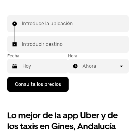
Introduce la ubicación
Introducir destino
Fecha
Hora
Ahora
Pulsa
Consulta los precios
la
flecha
hacia
abajo
para
Lo mejor de la app Uber y de
abrir
el
los taxis en Gines, Andalucía
calendario
y
seleccionar