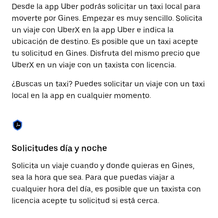
Desde la app Uber podrás solicitar un taxi local para
una
fecha.
moverte por Gines. Empezar es muy sencillo. Solicita
Pulsa
un viaje con UberX en la app Uber e indica la
el
ubicación de destino. Es posible que un taxi acepte
botón
de
tu solicitud en Gines. Disfruta del mismo precio que
escape
UberX en un viaje con un taxista con licencia.
para
cerrar
¿Buscas un taxi? Puedes solicitar un viaje con un taxi
el
local en la app en cualquier momento.
calendario.
Solicitudes día y noche
Pr
Solicita un viaje cuando y donde quieras en Gines,
Ub
sea la hora que sea. Para que puedas viajar a
Gi
cualquier hora del día, es posible que un taxista con
fu
licencia acepte tu solicitud si está cerca.
em
ne