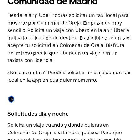
Comunidad de Madrid
una
fecha.
Desde la app Uber podrás solicitar un taxi local para
Pulsa
el
moverte por Colmenar de Oreja. Empezar es muy
botón
sencillo. Solicita un viaje con UberX en la app Uber e
de
indica la ubicación de destino. Es posible que un taxi
escape
para
acepte tu solicitud en Colmenar de Oreja. Disfruta
cerrar
del mismo precio que UberX en un viaje con un
el
taxista con licencia.
calendario.
¿Buscas un taxi? Puedes solicitar un viaje con un taxi
local en la app en cualquier momento.
Solicitudes día y noche
Pr
Solicita un viaje cuando y donde quieras en
Ub
Colmenar de Oreja, sea la hora que sea. Para que
Co