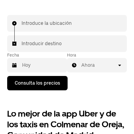
Introduce la ubicación
Introducir destino
Fecha
Hora
Ahora
Pulsa
Consulta los precios
la
flecha
hacia
abajo
para
Lo mejor de la app Uber y de
abrir
el
los taxis en Colmenar de Oreja,
calendario
y
seleccionar