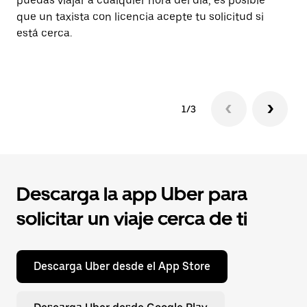
puedas viajar a cualquier hora del día, es posible
oj
que un taxista con licencia acepte tu solicitud si
em
está cerca.
ne
1/3
Descarga la app Uber para
solicitar un viaje cerca de ti
Descarga Uber desde el App Store