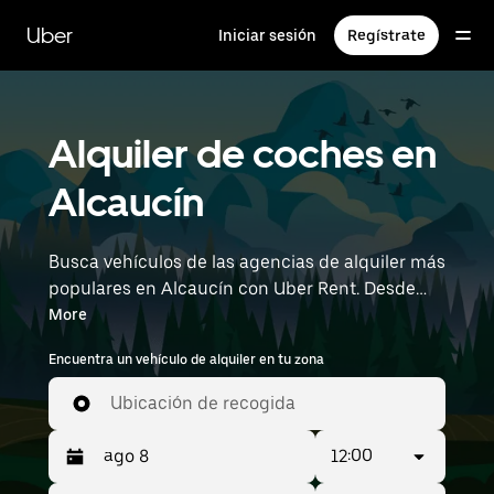
Ir
al
Uber
Iniciar sesión
Regístrate
contenido
principal
Alquiler de coches en
Alcaucín
Busca vehículos de las agencias de alquiler más
populares en Alcaucín con Uber Rent. Desde
coches eléctricos y sedanes hasta
More
todoterrenos, encontrarás vehículos ideales
Encuentra un vehículo de alquiler en tu zona
para personas que viajan solas y grupos de
hasta 7 personas. Introduce la hora y la
Ubicación de recogida
ubicación (como Federico García Lorca
Granada-Jaén Airport) para encontrar
12:00
vehículos de alquiler cerca de ti.