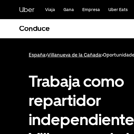
Ir
al
Uber
Viaja
Gana
Empresa
Uber Eats
contenido
principal
Conduce
España
>
Villanueva de la Cañada
>
Oportunidades
Trabaja como
repartidor
independiente