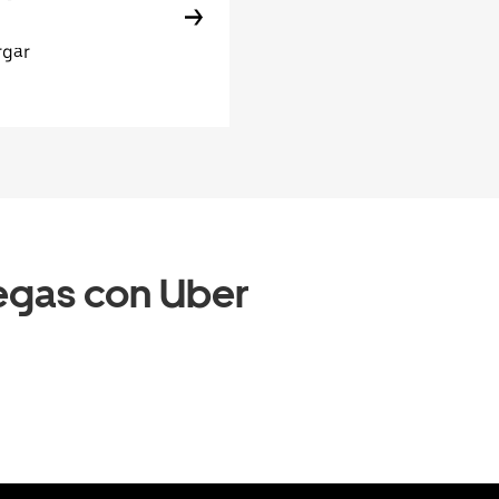
rgar
egas con Uber