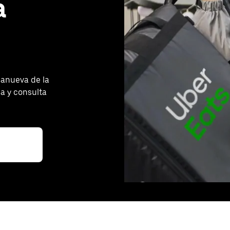
a
lanueva de la
a y consulta