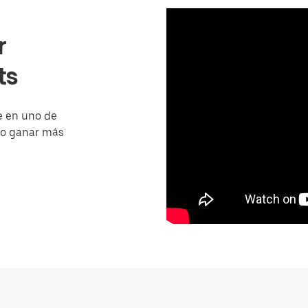
r
ts
e en uno de
mo ganar más