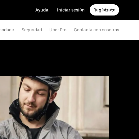
Ayuda
Iniciar sesión
Regístrate
onducir
Seguridad
Uber Pro
Contacta con nosotros