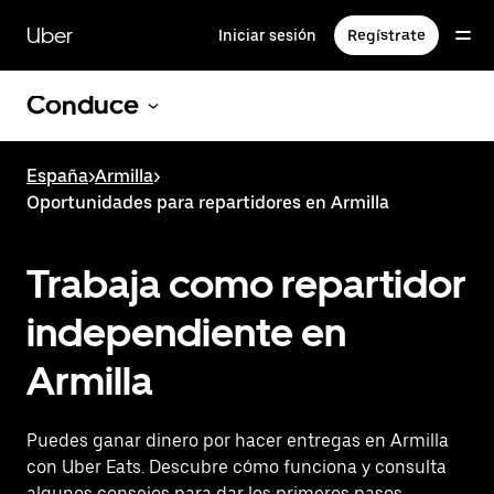
Ir
al
Uber
Iniciar sesión
Regístrate
contenido
principal
Conduce
España
>
Armilla
>
Oportunidades para repartidores en Armilla
Trabaja como repartidor
independiente en
Armilla
Puedes ganar dinero por hacer entregas en Armilla
con Uber Eats. Descubre cómo funciona y consulta
algunos consejos para dar los primeros pasos.