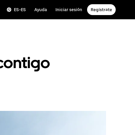
ES-ES
Ayuda
Iniciar sesión
Regístrate
contigo