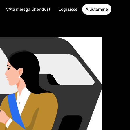
Võta meiega ühendust
Logi sisse
Alustamine