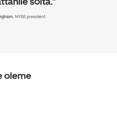
tanile sõita.“
ingham
, NYSE president
ie oleme