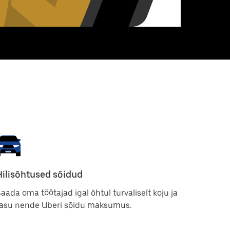
Hilisõhtused sõidud
aada oma töötajad igal õhtul turvaliselt koju ja
tasu nende Uberi sõidu maksumus.