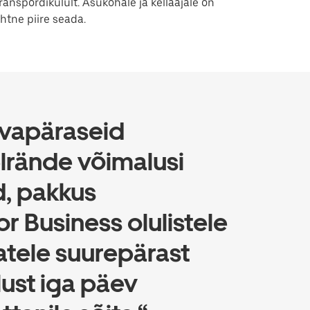
ranspordikulult. Asukohale ja kellaajale on
ihtne piire seada.
avapäraseid
rände võimalusi
, pakkus
or Business olulistele
atele suurepärast
ust iga päev