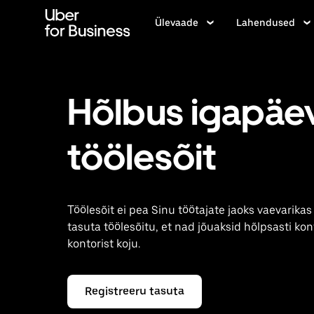
Mine
põhisisu
Ülevaade
Lahendused
juurde
Hõlbus igapäe
töölesõit
Töölesõit ei pea Sinu töötajate jaoks vaevarika
tasuta töölesõitu, et nad jõuaksid hõlpsasti kon
kontorist koju.
Registreeru tasuta