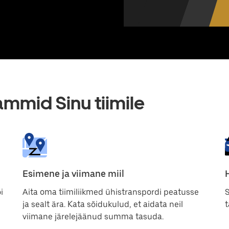
mmid Sinu tiimile
Esimene ja viimane miil
i
Aita oma tiimiliikmed ühistranspordi peatusse
S
ja sealt ära. Kata sõidukulud, et aidata neil
viimane järelejäänud summa tasuda.