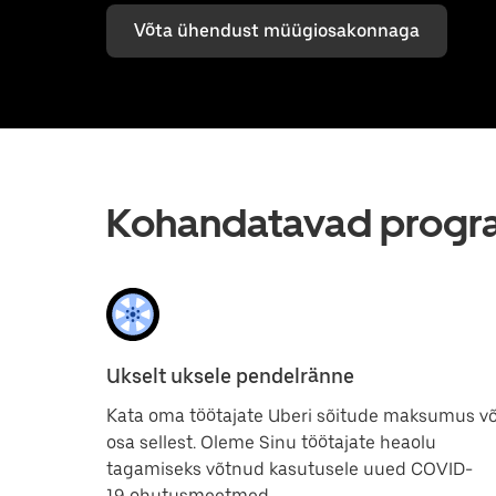
Võta ühendust müügiosakonnaga
Kohandatavad progra
Ukselt uksele pendelränne
Kata oma töötajate Uberi sõitude maksumus võ
osa sellest. Oleme Sinu töötajate heaolu
tagamiseks võtnud kasutusele uued COVID-
19 ohutusmeetmed.