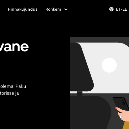
Hinnakujundus
Rohkem
ET-EE
vane
s olema. Paku
torisse ja