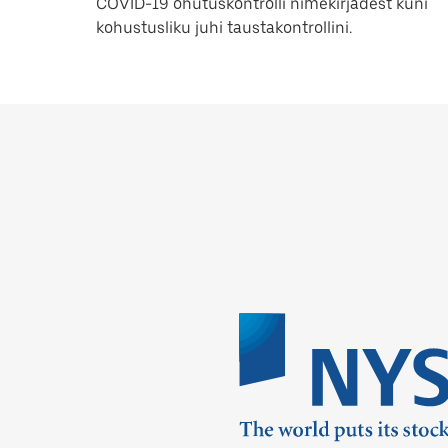
COVID-19 ohutuskontrolli nimekirjadest kuni
kohustusliku juhi taustakontrollini.