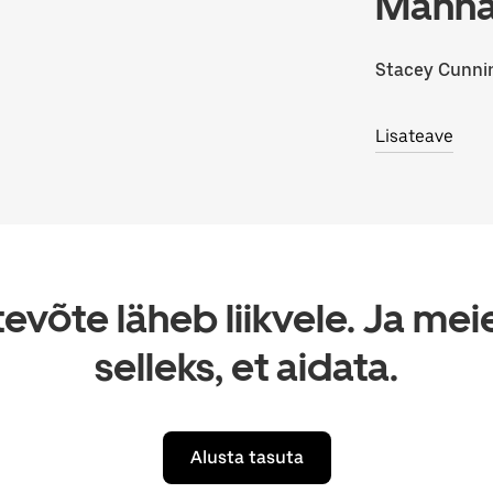
Manhat
Stacey Cunn
Lisateave
tevõte läheb liikvele. Ja me
selleks, et aidata.
Alusta tasuta