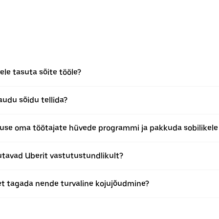
le tasuta sõite tööle?
audu sõidu tellida?
se oma töötajate hüvede programmi ja pakkuda sobilikele t
tavad Uberit vastutustundlikult?
 et tagada nende turvaline kojujõudmine?