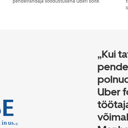
pendelrändaja soodustusena Uberi sõite.
t
l
„Kui t
pendel
polnud
Uber f
töötaj
võimal