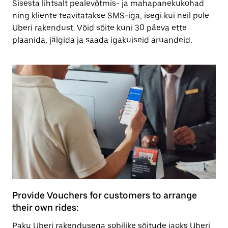
Sisesta lihtsalt pealevõtmis- ja mahapanekukohad
ning kliente teavitatakse SMS-iga, isegi kui neil pole
Uberi rakendust. Võid sõite kuni 30 päeva ette
plaanida, jälgida ja saada igakuiseid aruandeid.
Provide Vouchers for customers to arrange
their own rides:
Paku Uberi rakendusega sobilike sõitude jaoks Uberi