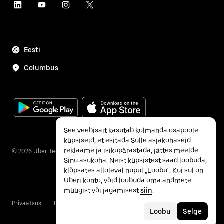
Eesti
Columbus
See veebisait kasutab kolmanda osapoole
küpsiseid, et esitada Sulle asjakohaseid
reklaame ja isikupärastada, jättes meelde
©
2026
Uber Technologies Inc.
Sinu asukoha. Neist küpsistest saad loobuda,
klõpsates alloleval nupul „Loobu“. Kui sul on
Uberi konto, võid loobuda oma andmete
müügist või jagamisest
siin
.
Privaatsus
Ligipääsetavus
Tingimused
Loobu
Selge