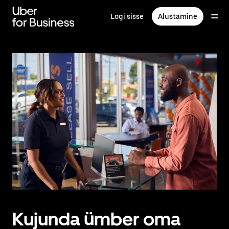
Mine
põhisisu
Logi sisse
Alustamine
juurde
Kujunda ümber oma