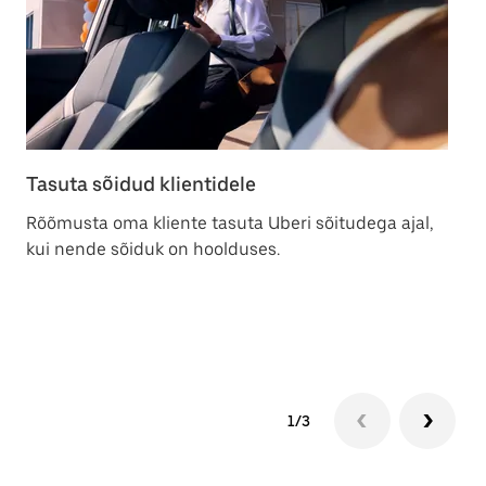
Tasuta sõidud klientidele
Au
kl
Rõõmusta oma kliente tasuta Uberi sõitudega ajal,
kui nende sõiduk on hoolduses.
Pa
ta
Ce
sõ
1/3