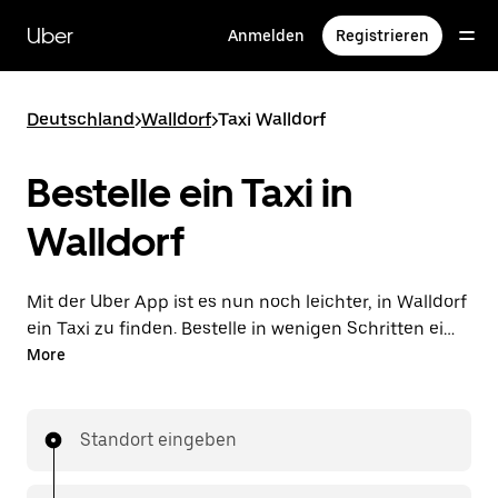
Direkt
zum
Uber
Anmelden
Registrieren
Hauptinhalt
Deutschland
>
Walldorf
>
Taxi Walldorf
Bestelle ein Taxi in
Walldorf
Mit der Uber App ist es nun noch leichter, in Walldorf
ein Taxi zu finden. Bestelle in wenigen Schritten ein
lokales Taxi und bezahle deine Fahrt direkt in der
More
App. Mit der Verfügbarkeit rund um die Uhr ist dies
die praktischste Art, deine nächste Taxifahrt in
Walldorf zu bestellen.
Standort eingeben