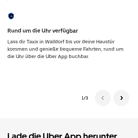
Taste,
um
den
Kalender
zu
Rund um die Uhr verfügbar
Ba
schließen.
Lass dir Taxis in Walldorf bis vor deine Haustür
Mi
kommen und genieße bequeme Fahrten, rund um
ni
die Uhr über die Uber App buchbar.
Za
be
Ko
1/3
Lade die Uber App herunter,