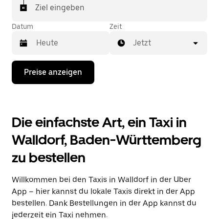
Ziel eingeben
Datum
Zeit
Jetzt
Drücke
Preise anzeigen
die
Nach-
unten-
Taste,
um
Die einfachste Art, ein Taxi in
mit
dem
Walldorf, Baden-Württemberg
Kalender
zu
zu bestellen
interagieren
und
ein
Willkommen bei den Taxis in Walldorf in der Uber
Datum
auszuwählen.
App – hier kannst du lokale Taxis direkt in der App
Drücke
bestellen. Dank Bestellungen in der App kannst du
die
jederzeit ein Taxi nehmen.
Escape-