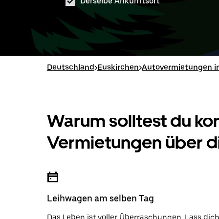
Derselbe Ankunftsort
Deutschland
>
Euskirchen
>
Autovermietungen i
Warum solltest du k
Vermietungen über d
Leihwagen am selben Tag
Das Leben ist voller Überraschungen. Lass dic