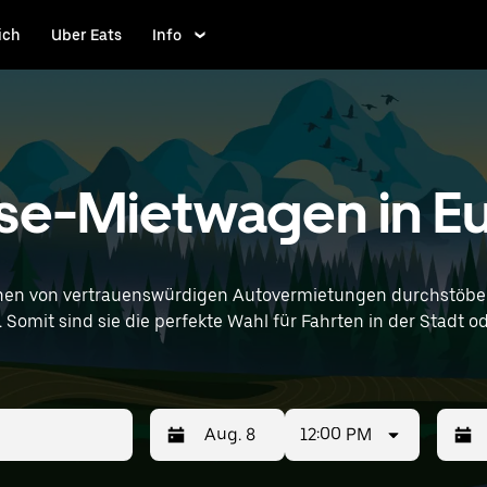
ich
Uber Eats
Info
e-Mietwagen in Eu
en von vertrauenswürdigen Autovermietungen durchstöber
it sind sie die perfekte Wahl für Fahrten in der Stadt oder fü
e Bonn Airport) ein, um kompaktwagen-Vermietungen in dein
12:00 PM