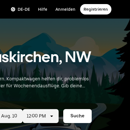
DE-DE
Hilfe
Anmelden
Registrieren
skirchen, NW
n. Kompaktwagen helfen dir, problemlos
r Wochenendausflüge. Gib deine
er Nähe zu finden.
12:00 PM
Suche