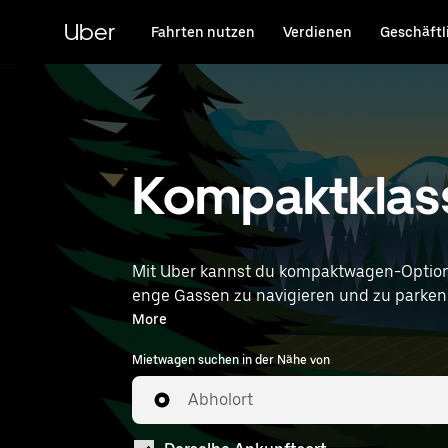
Direkt
zum
Uber
Fahrten nutzen
Verdienen
Geschäftl
Hauptinhalt
Kompaktklass
Mit Uber kannst du kompaktwagen-Option
enge Gassen zu navigieren und zu parken. Som
Zeit- und Standortangaben (z. B. Cologn
More
Mietwagen suchen in der Nähe von
Abholort