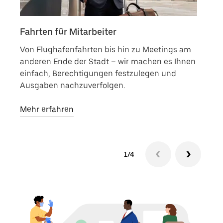
Fahrten für Mitarbeiter
Dok
Von Flughafenfahrten bis hin zu Meetings am
Nutz
anderen Ende der Stadt – wir machen es Ihnen
Vert
einfach, Berechtigungen festzulegen und
zu e
Ausgaben nachzuverfolgen.
Mehr
Mehr erfahren
1/4