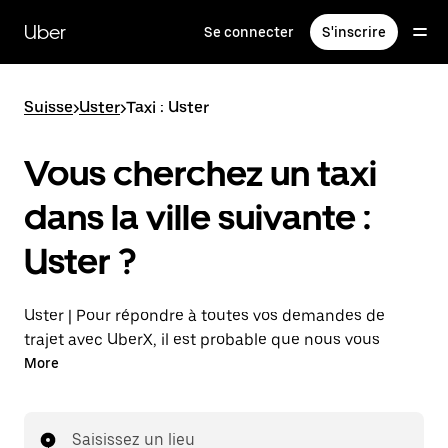
Passer
au
Uber
Se connecter
S'inscrire
contenu
principal
Suisse
>
Uster
>
Taxi : Uster
Vous cherchez un taxi
dans la ville suivante :
Uster ?
Uster | Pour répondre à toutes vos demandes de
trajet avec UberX, il est probable que nous vous
mettions en relation avec un chauffeur de taxi. Si tel
More
est le cas, vous continuerez à bénéficier de trajets à
prix abordables et de la même disponibilité (24 h/24
et 7 j/7), comme avec UberX, et pourrez rejoindre
Saisissez un lieu