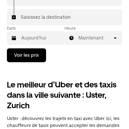
votre destination à bord d'un taxi.
Dans certaines villes de Suisse, pour vous assurer de
Saisissez la destination
bénéficier d'une mise en relation avec un taxi, vous
pouvez le demander dans l'application.
Date
Heure
Maintenant
Appuyez
Voir les prix
sur
la
flèche
vers
le
Le meilleur d'Uber et des taxis
bas
pour
dans la ville suivante : Uster,
ouvrir
le
Zurich
calendrier
et
sélectionner
Uster : découvrez les trajets en taxi avec Uber. Ici, les
une
date.
chauffeurs de taxis peuvent accepter les demandes