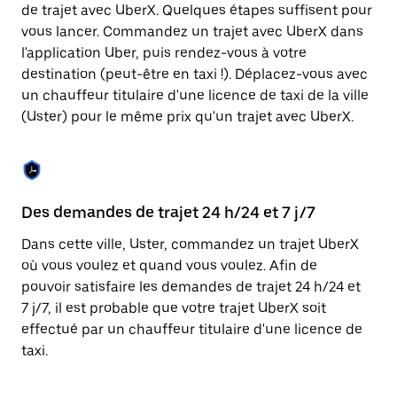
Appuyez
de trajet avec UberX. Quelques étapes suffisent pour
sur
vous lancer. Commandez un trajet avec UberX dans
la
touche
l'application Uber, puis rendez-vous à votre
Échap
destination (peut-être en taxi !). Déplacez-vous avec
pour
un chauffeur titulaire d'une licence de taxi de la ville
fermer
le
(Uster) pour le même prix qu'un trajet avec UberX.
calendrier.
Des demandes de trajet 24 h/24 et 7 j/7
Co
Dans cette ville, Uster, commandez un trajet UberX
Ub
où vous voulez et quand vous voulez. Afin de
pr
pouvoir satisfaire les demandes de trajet 24 h/24 et
ét
7 j/7, il est probable que votre trajet UberX soit
de
effectué par un chauffeur titulaire d'une licence de
d'
taxi.
be