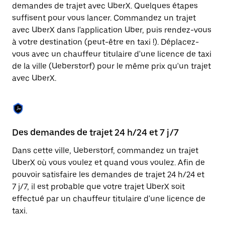
Appuyez
demandes de trajet avec UberX. Quelques étapes
sur
suffisent pour vous lancer. Commandez un trajet
la
touche
avec UberX dans l'application Uber, puis rendez-vous
Échap
à votre destination (peut-être en taxi !). Déplacez-
pour
vous avec un chauffeur titulaire d'une licence de taxi
fermer
le
de la ville (Ueberstorf) pour le même prix qu'un trajet
calendrier.
avec UberX.
Des demandes de trajet 24 h/24 et 7 j/7
Co
Dans cette ville, Ueberstorf, commandez un trajet
Ub
UberX où vous voulez et quand vous voulez. Afin de
pr
pouvoir satisfaire les demandes de trajet 24 h/24 et
qu
7 j/7, il est probable que votre trajet UberX soit
fo
effectué par un chauffeur titulaire d'une licence de
d'
taxi.
de