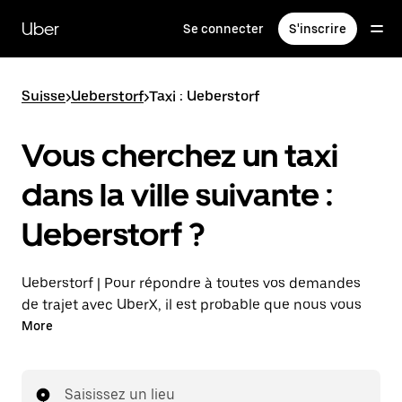
Passer
au
Uber
Se connecter
S'inscrire
contenu
principal
Suisse
>
Ueberstorf
>
Taxi : Ueberstorf
Vous cherchez un taxi
dans la ville suivante :
Ueberstorf ?
Ueberstorf | Pour répondre à toutes vos demandes
de trajet avec UberX, il est probable que nous vous
mettions en relation avec un chauffeur de taxi. Si tel
More
est le cas, vous continuerez à bénéficier de trajets à
prix abordables et de la même disponibilité (24 h/24
et 7 j/7), comme avec UberX, et pourrez rejoindre
Saisissez un lieu