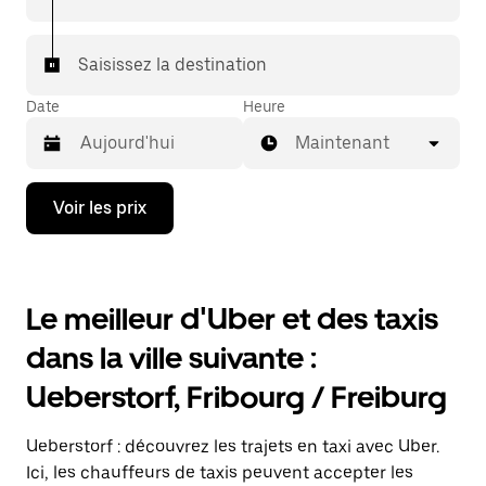
votre destination à bord d'un taxi.
Dans certaines villes de Suisse, pour vous assurer de
Saisissez la destination
bénéficier d'une mise en relation avec un taxi, vous
pouvez le demander dans l'application.
Date
Heure
Maintenant
Appuyez
Voir les prix
sur
la
flèche
vers
le
Le meilleur d'Uber et des taxis
bas
pour
dans la ville suivante :
ouvrir
le
Ueberstorf, Fribourg / Freiburg
calendrier
et
sélectionner
Ueberstorf : découvrez les trajets en taxi avec Uber.
une
date.
Ici, les chauffeurs de taxis peuvent accepter les