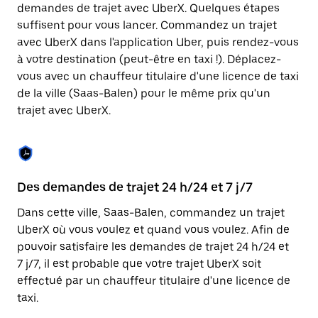
Appuyez
demandes de trajet avec UberX. Quelques étapes
sur
suffisent pour vous lancer. Commandez un trajet
la
touche
avec UberX dans l'application Uber, puis rendez-vous
Échap
à votre destination (peut-être en taxi !). Déplacez-
pour
vous avec un chauffeur titulaire d'une licence de taxi
fermer
le
de la ville (Saas-Balen) pour le même prix qu'un
calendrier.
trajet avec UberX.
Des demandes de trajet 24 h/24 et 7 j/7
Co
Dans cette ville, Saas-Balen, commandez un trajet
Ub
UberX où vous voulez et quand vous voulez. Afin de
pr
pouvoir satisfaire les demandes de trajet 24 h/24 et
qu
7 j/7, il est probable que votre trajet UberX soit
fo
effectué par un chauffeur titulaire d'une licence de
d'
taxi.
de