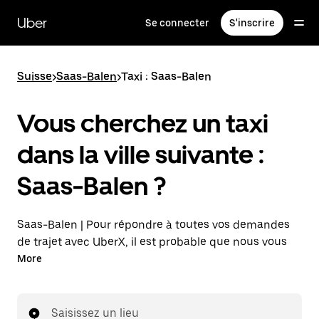
Passer
au
Uber
Se connecter
S'inscrire
contenu
principal
Suisse
>
Saas-Balen
>
Taxi : Saas-Balen
Vous cherchez un taxi
dans la ville suivante :
Saas-Balen ?
Saas-Balen | Pour répondre à toutes vos demandes
de trajet avec UberX, il est probable que nous vous
mettions en relation avec un chauffeur de taxi. Si tel
More
est le cas, vous continuerez à bénéficier de trajets à
prix abordables et de la même disponibilité (24 h/24
et 7 j/7), comme avec UberX, et pourrez rejoindre
Saisissez un lieu