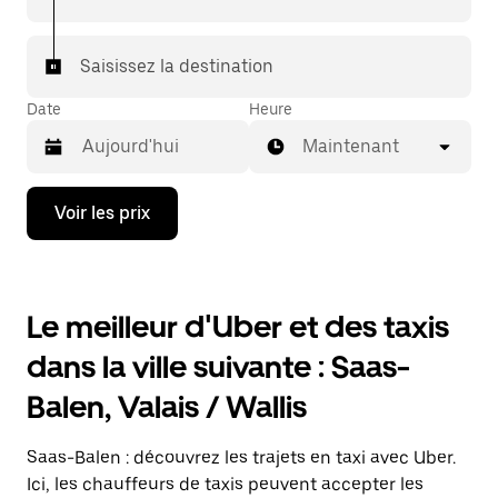
votre destination à bord d'un taxi.
Dans certaines villes de Suisse, pour vous assurer de
Saisissez la destination
bénéficier d'une mise en relation avec un taxi, vous
pouvez le demander dans l'application.
Date
Heure
Maintenant
Appuyez
Voir les prix
sur
la
flèche
vers
le
Le meilleur d'Uber et des taxis
bas
pour
dans la ville suivante : Saas-
ouvrir
le
Balen, Valais / Wallis
calendrier
et
sélectionner
Saas-Balen : découvrez les trajets en taxi avec Uber.
une
date.
Ici, les chauffeurs de taxis peuvent accepter les