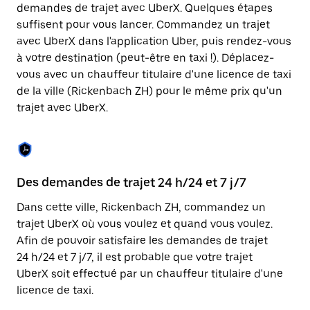
Appuyez
demandes de trajet avec UberX. Quelques étapes
sur
suffisent pour vous lancer. Commandez un trajet
la
touche
avec UberX dans l'application Uber, puis rendez-vous
Échap
à votre destination (peut-être en taxi !). Déplacez-
pour
vous avec un chauffeur titulaire d'une licence de taxi
fermer
le
de la ville (Rickenbach ZH) pour le même prix qu'un
calendrier.
trajet avec UberX.
Des demandes de trajet 24 h/24 et 7 j/7
Co
Dans cette ville, Rickenbach ZH, commandez un
Ub
trajet UberX où vous voulez et quand vous voulez.
pr
Afin de pouvoir satisfaire les demandes de trajet
qu
24 h/24 et 7 j/7, il est probable que votre trajet
fo
UberX soit effectué par un chauffeur titulaire d'une
d'
licence de taxi.
de