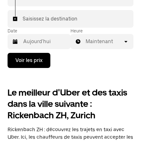
rejoindre votre destination à bord d'un taxi.
Dans certaines villes de Suisse, pour vous assurer de
Saisissez la destination
bénéficier d'une mise en relation avec un taxi, vous
pouvez le demander dans l'application.
Date
Heure
Maintenant
Appuyez
Voir les prix
sur
la
flèche
vers
le
Le meilleur d'Uber et des taxis
bas
pour
dans la ville suivante :
ouvrir
le
Rickenbach ZH, Zurich
calendrier
et
sélectionner
Rickenbach ZH : découvrez les trajets en taxi avec
une
date.
Uber. Ici, les chauffeurs de taxis peuvent accepter les