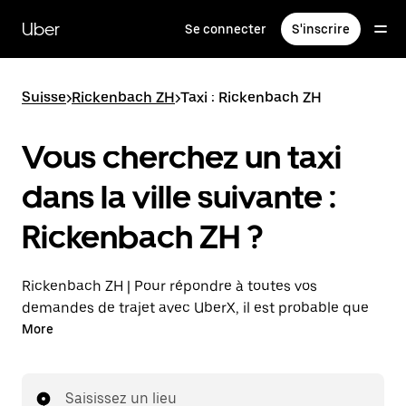
Passer
au
Uber
Se connecter
S'inscrire
contenu
principal
Suisse
>
Rickenbach ZH
>
Taxi : Rickenbach ZH
Vous cherchez un taxi
dans la ville suivante :
Rickenbach ZH ?
Rickenbach ZH | Pour répondre à toutes vos
demandes de trajet avec UberX, il est probable que
nous vous mettions en relation avec un chauffeur de
More
taxi. Si tel est le cas, vous continuerez à bénéficier de
trajets à prix abordables et de la même disponibilité
(24 h/24 et 7 j/7), comme avec UberX, et pourrez
Saisissez un lieu