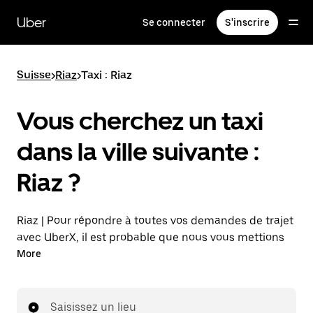
Passer
au
Uber
Se connecter
S'inscrire
contenu
principal
Suisse
>
Riaz
>
Taxi : Riaz
Vous cherchez un taxi
dans la ville suivante :
Riaz ?
Riaz | Pour répondre à toutes vos demandes de trajet
avec UberX, il est probable que nous vous mettions
en relation avec un chauffeur de taxi. Si tel est le cas,
More
vous continuerez à bénéficier de trajets à prix
abordables et de la même disponibilité (24 h/24 et
7 j/7), comme avec UberX, et pourrez rejoindre votre
Saisissez un lieu