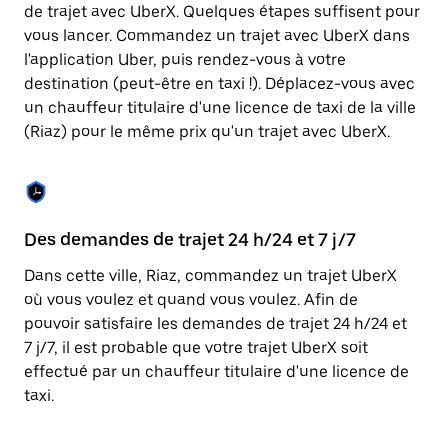
Appuyez
de trajet avec UberX. Quelques étapes suffisent pour
sur
vous lancer. Commandez un trajet avec UberX dans
la
touche
l'application Uber, puis rendez-vous à votre
Échap
destination (peut-être en taxi !). Déplacez-vous avec
pour
un chauffeur titulaire d'une licence de taxi de la ville
fermer
le
(Riaz) pour le même prix qu'un trajet avec UberX.
calendrier.
Des demandes de trajet 24 h/24 et 7 j/7
Co
Dans cette ville, Riaz, commandez un trajet UberX
Ub
où vous voulez et quand vous voulez. Afin de
pr
pouvoir satisfaire les demandes de trajet 24 h/24 et
ét
7 j/7, il est probable que votre trajet UberX soit
de
effectué par un chauffeur titulaire d'une licence de
d'
taxi.
be