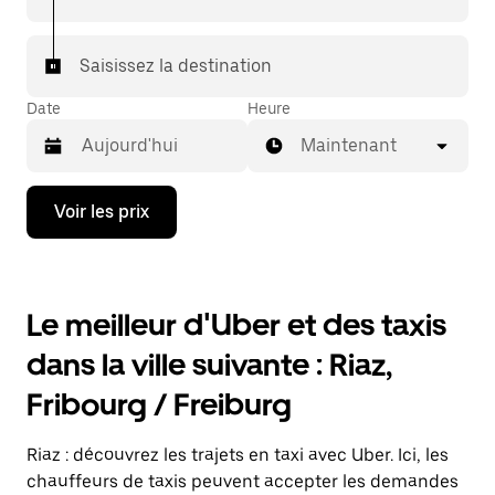
destination à bord d'un taxi.
Dans certaines villes de Suisse, pour vous assurer de
Saisissez la destination
bénéficier d'une mise en relation avec un taxi, vous
pouvez le demander dans l'application.
Date
Heure
Maintenant
Appuyez
Voir les prix
sur
la
flèche
vers
le
Le meilleur d'Uber et des taxis
bas
pour
dans la ville suivante : Riaz,
ouvrir
le
Fribourg / Freiburg
calendrier
et
sélectionner
Riaz : découvrez les trajets en taxi avec Uber. Ici, les
une
date.
chauffeurs de taxis peuvent accepter les demandes