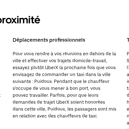
proximité
Déplacements professionnels
Pour vous rendre à vos réunions en dehors de la
P
ville et effectuer vos trajets domicile-travail,
S
essayez plutôt UberX la prochaine fois que vous
l
envisagez de commander un taxi dans la ville
a
suivante : Puidoux. Pendant que le chauffeur
i
s'occupe de vous mener à bon port, vous
t
t
pouvez travailler. Parfois, pour que leurs
d
demandes de trajet UberX soient honorées
h
dans cette ville, Puidoux, les passagers sont mis
e
en relation avec des chauffeurs de taxi.
n
a