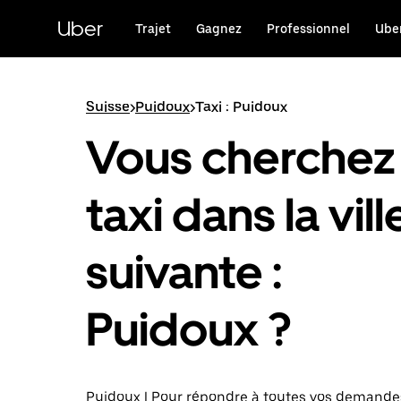
Passer
au
Uber
Trajet
Gagnez
Professionnel
Uber
contenu
principal
Suisse
>
Puidoux
>
Taxi : Puidoux
Vous cherchez
taxi dans la vill
suivante :
Puidoux ?
Puidoux | Pour répondre à toutes vos demandes