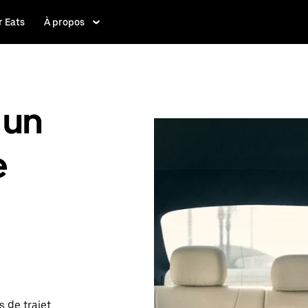
 Eats
À propos
 un
e
 de trajet