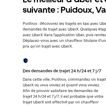
le
calendrier
suivante : Puidoux, V
et
sélectionner
une
date.
Puidoux : découvrez les trajets en taxi avec Ube
Appuyez
demandes de trajet avec UberX. Quelques étap
sur
avec UberX dans l'application Uber, puis rendez-
la
touche
Déplacez-vous avec un chauffeur titulaire d'une
Échap
prix qu'un trajet avec UberX.
pour
fermer
le
calendrier.
Des demandes de trajet 24 h/24 et 7 j/7
Dans cette ville, Puidoux, commandez un traje
UberX où vous voulez et quand vous voulez.
Afin de pouvoir satisfaire les demandes de
trajet 24 h/24 et 7 j/7, il est probable que votre
trajet UberX soit effectué par un chauffeur