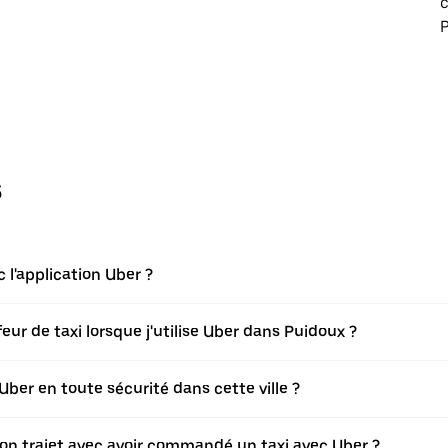
c
P
s
l'application Uber ?
r de taxi lorsque j'utilise Uber dans Puidoux ?
er en toute sécurité dans cette ville ?
 mon trajet avec avoir commandé un taxi avec Uber ?