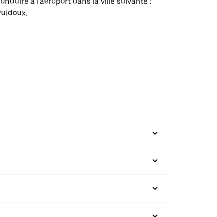
onduire à l'aéroport dans la ville suivante :
uidoux.