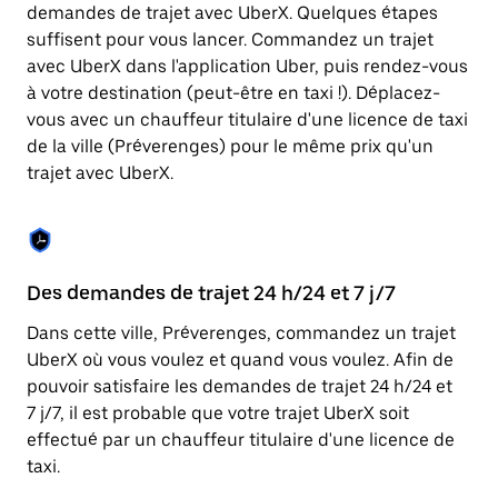
Appuyez
demandes de trajet avec UberX. Quelques étapes
sur
suffisent pour vous lancer. Commandez un trajet
la
touche
avec UberX dans l'application Uber, puis rendez-vous
Échap
à votre destination (peut-être en taxi !). Déplacez-
pour
vous avec un chauffeur titulaire d'une licence de taxi
fermer
le
de la ville (Préverenges) pour le même prix qu'un
calendrier.
trajet avec UberX.
Des demandes de trajet 24 h/24 et 7 j/7
Co
Dans cette ville, Préverenges, commandez un trajet
Ub
UberX où vous voulez et quand vous voulez. Afin de
pr
pouvoir satisfaire les demandes de trajet 24 h/24 et
qu
7 j/7, il est probable que votre trajet UberX soit
fo
effectué par un chauffeur titulaire d'une licence de
d'
taxi.
de