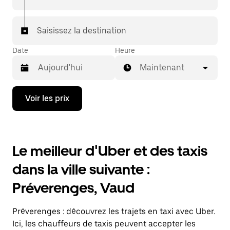
votre destination à bord d'un taxi.
Dans certaines villes de Suisse, pour vous assurer de
Saisissez la destination
bénéficier d'une mise en relation avec un taxi, vous
pouvez le demander dans l'application.
Date
Heure
Maintenant
Appuyez
Voir les prix
sur
la
flèche
vers
le
Le meilleur d'Uber et des taxis
bas
pour
dans la ville suivante :
ouvrir
le
Préverenges, Vaud
calendrier
et
sélectionner
Préverenges : découvrez les trajets en taxi avec Uber.
une
date.
Ici, les chauffeurs de taxis peuvent accepter les