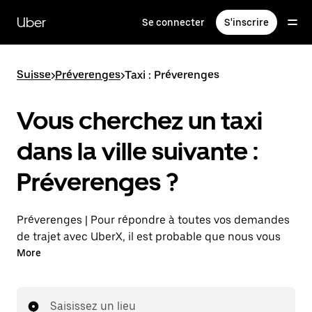
Passer
au
Uber
Se connecter
S'inscrire
contenu
principal
Suisse
>
Préverenges
>
Taxi : Préverenges
Vous cherchez un taxi
dans la ville suivante :
Préverenges ?
Préverenges | Pour répondre à toutes vos demandes
de trajet avec UberX, il est probable que nous vous
mettions en relation avec un chauffeur de taxi. Si tel
More
est le cas, vous continuerez à bénéficier de trajets à
prix abordables et de la même disponibilité (24 h/24
et 7 j/7), comme avec UberX, et pourrez rejoindre
Saisissez un lieu