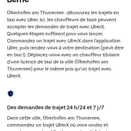
une
date.
Oberhofen am Thunersee : découvrez les trajets en
Appuyez
sur
taxi avec Uber. Ici, les chauffeurs de taxis peuvent
la
accepter les demandes de trajet avec UberX.
touche
Quelques étapes suffisent pour vous lancer.
Échap
pour
Commandez un trajet avec UberX dans l'application
fermer
Uber, puis rendez-vous à votre destination (peut-être
le
en taxi !). Déplacez-vous avec un chauffeur titulaire
calendrier.
d'une licence de taxi de la ville (Oberhofen am
Thunersee) pour le même prix qu'un trajet avec
UberX.
Des demandes de trajet 24 h/24 et 7 j/7
Co
Dans cette ville, Oberhofen am Thunersee,
Ub
commandez un trajet UberX où vous voulez et
pr