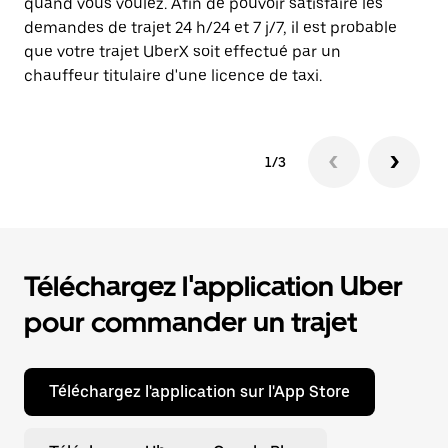
quand vous voulez. Afin de pouvoir satisfaire les
Th
demandes de trajet 24 h/24 et 7 j/7, il est probable
ac
que votre trajet UberX soit effectué par un
qu
chauffeur titulaire d'une licence de taxi.
au
1/3
Téléchargez l'application Uber
pour commander un trajet
Téléchargez l'application sur l'App Store