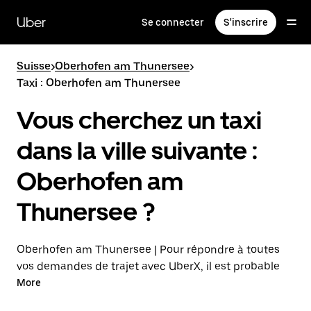
Passer
au
Uber
Se connecter
S'inscrire
contenu
principal
Suisse
>
Oberhofen am Thunersee
>
Taxi : Oberhofen am Thunersee
Vous cherchez un taxi
dans la ville suivante :
Oberhofen am
Thunersee ?
Oberhofen am Thunersee | Pour répondre à toutes
vos demandes de trajet avec UberX, il est probable
que nous vous mettions en relation avec un
More
chauffeur de taxi. Si tel est le cas, vous continuerez à