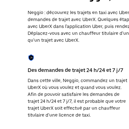
une
date.
Neggio : découvrez les trajets en taxi avec Uber
Appuyez
demandes de trajet avec UberX. Quelques étap
sur
la
avec UberX dans l'application Uber, puis rendez-
touche
Déplacez-vous avec un chauffeur titulaire d'une
Échap
qu'un trajet avec UberX.
pour
fermer
le
calendrier.
Des demandes de trajet 24 h/24 et 7 j/7
Dans cette ville, Neggio, commandez un trajet
UberX où vous voulez et quand vous voulez.
Afin de pouvoir satisfaire les demandes de
trajet 24 h/24 et 7 j/7, il est probable que votre
trajet UberX soit effectué par un chauffeur
titulaire d'une licence de taxi.