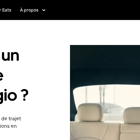
 Eats
À propos
 un
e
io ?
de trajet
tions en
cas, vous