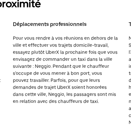
proximité
Déplacements professionnels
Pour vous rendre à vos réunions en dehors de la
N
ville et effectuer vos trajets domicile-travail,
S
essayez plutôt UberX la prochaine fois que vous
l
envisagez de commander un taxi dans la ville
a
suivante : Neggio. Pendant que le chauffeur
i
s'occupe de vous mener à bon port, vous
t
t
pouvez travailler. Parfois, pour que leurs
d
demandes de trajet UberX soient honorées
h
dans cette ville, Neggio, les passagers sont mis
e
en relation avec des chauffeurs de taxi.
n
a
c