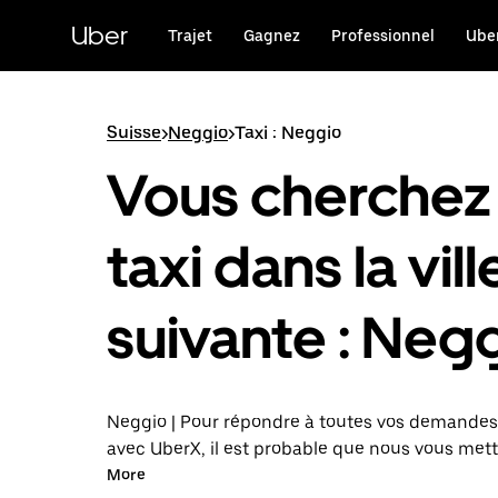
Passer
au
Uber
Trajet
Gagnez
Professionnel
Uber
contenu
principal
Suisse
>
Neggio
>
Taxi : Neggio
Vous cherchez
taxi dans la vill
suivante : Negg
Neggio | Pour répondre à toutes vos demandes 
avec UberX, il est probable que nous vous met
relation avec un chauffeur de taxi. Si tel est le 
More