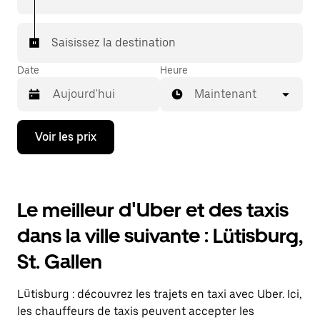
votre destination à bord d'un taxi.
Dans certaines villes de Suisse, pour vous assurer de
Saisissez la destination
bénéficier d'une mise en relation avec un taxi, vous
pouvez le demander dans l'application.
Date
Heure
Maintenant
Appuyez
Voir les prix
sur
la
flèche
vers
le
Le meilleur d'Uber et des taxis
bas
pour
dans la ville suivante : Lütisburg,
ouvrir
le
St. Gallen
calendrier
et
sélectionner
Lütisburg : découvrez les trajets en taxi avec Uber. Ici,
une
date.
les chauffeurs de taxis peuvent accepter les