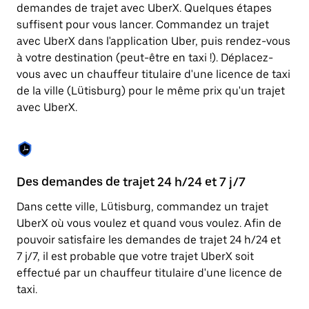
Appuyez
demandes de trajet avec UberX. Quelques étapes
sur
suffisent pour vous lancer. Commandez un trajet
la
touche
avec UberX dans l'application Uber, puis rendez-vous
Échap
à votre destination (peut-être en taxi !). Déplacez-
pour
vous avec un chauffeur titulaire d'une licence de taxi
fermer
le
de la ville (Lütisburg) pour le même prix qu'un trajet
calendrier.
avec UberX.
Des demandes de trajet 24 h/24 et 7 j/7
Co
Dans cette ville, Lütisburg, commandez un trajet
Ub
UberX où vous voulez et quand vous voulez. Afin de
pr
pouvoir satisfaire les demandes de trajet 24 h/24 et
qu
7 j/7, il est probable que votre trajet UberX soit
fo
effectué par un chauffeur titulaire d'une licence de
d'
taxi.
de