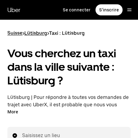
Passer
au
Uber
Se connecter
S'inscrire
contenu
principal
Suisse
>
Lütisburg
>
Taxi : Lütisburg
Vous cherchez un taxi
dans la ville suivante :
Lütisburg ?
Lütisburg | Pour répondre à toutes vos demandes de
trajet avec UberX, il est probable que nous vous
mettions en relation avec un chauffeur de taxi. Si tel
More
est le cas, vous continuerez à bénéficier de trajets à
prix abordables et de la même disponibilité (24 h/24
et 7 j/7), comme avec UberX, et pourrez rejoindre
Saisissez un lieu