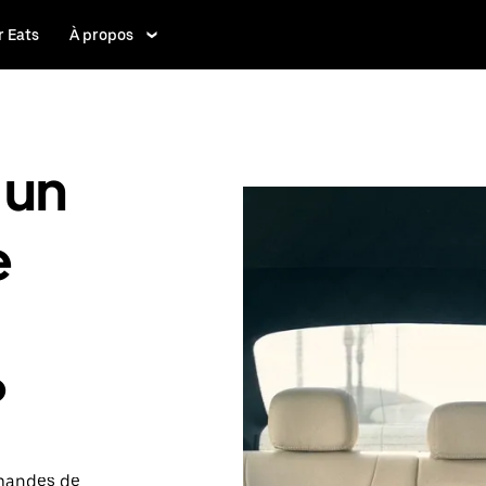
 Eats
À propos
 un
e
?
emandes de