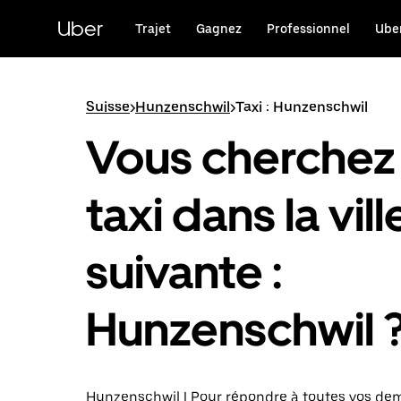
Passer
au
Uber
Trajet
Gagnez
Professionnel
Uber
contenu
principal
Suisse
>
Hunzenschwil
>
Taxi : Hunzenschwil
Vous cherchez
taxi dans la vill
suivante :
Hunzenschwil 
Hunzenschwil | Pour répondre à toutes vos d