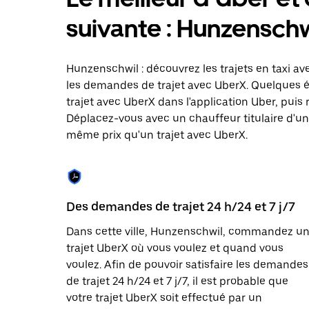
le
calendrier
suivante : Hunzenschw
et
sélectionner
une
date.
Hunzenschwil : découvrez les trajets en taxi av
Appuyez
les demandes de trajet avec UberX. Quelques 
sur
trajet avec UberX dans l'application Uber, puis 
la
touche
Déplacez-vous avec un chauffeur titulaire d'une
Échap
même prix qu'un trajet avec UberX.
pour
fermer
le
calendrier.
Des demandes de trajet 24 h/24 et 7 j/7
Dans cette ville, Hunzenschwil, commandez u
trajet UberX où vous voulez et quand vous
voulez. Afin de pouvoir satisfaire les demandes
de trajet 24 h/24 et 7 j/7, il est probable que
votre trajet UberX soit effectué par un