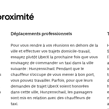
proximité
Déplacements professionnels
Pour vous rendre à vos réunions en dehors de la
H
ville et effectuer vos trajets domicile-travail,
S
essayez plutôt UberX la prochaine fois que vous
l
envisagez de commander un taxi dans la ville
a
suivante : Hunzenschwil. Pendant que le
i
s
chauffeur s'occupe de vous mener à bon port,
t
vous pouvez travailler. Parfois, pour que leurs
d
à
demandes de trajet UberX soient honorées
h
s
dans cette ville, Hunzenschwil, les passagers
e
sont mis en relation avec des chauffeurs de
n
taxi.
a