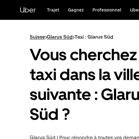
Passer
au
Uber
Trajet
Gagnez
Professionnel
Uber
contenu
principal
Suisse
>
Glarus Süd
>
Taxi : Glarus Süd
Vous cherchez
taxi dans la vill
suivante : Glar
Süd ?
Glarus Süd | Pour répondre à toutes vos dema