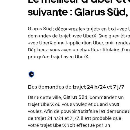
le
calendrier
suivante : Glarus Süd,
et
sélectionner
une
date.
Glarus Süd : découvrez les trajets en taxi avec 
Appuyez
demandes de trajet avec UberX. Quelques étap
sur
avec UberX dans l'application Uber, puis rendez-
la
touche
Déplacez-vous avec un chauffeur titulaire d'une
Échap
prix qu'un trajet avec UberX.
pour
fermer
le
calendrier.
Des demandes de trajet 24 h/24 et 7 j/7
Dans cette ville, Glarus Süd, commandez un
trajet UberX où vous voulez et quand vous
voulez. Afin de pouvoir satisfaire les demandes
de trajet 24 h/24 et 7 j/7, il est probable que
votre trajet UberX soit effectué par un