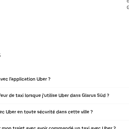
c
G
s
ec l'application Uber ?
r de taxi lorsque j'utilise Uber dans Glarus Süd ?
 Uber en toute sécurité dans cette ville ?
ier mon trajet avec avoir commandé un taxi avec Uber ?