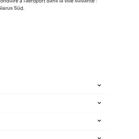
onduire à l'aéroport dans la ville suivante :
larus Süd.