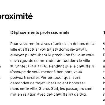
proximité
Déplacements professionnels
Pour vous rendre à vos réunions en dehors de la
G
ville et effectuer vos trajets domicile-travail,
S
essayez plutôt UberX la prochaine fois que vous
l
envisagez de commander un taxi dans la ville
a
n
suivante : Glarus Süd. Pendant que le chauffeur
i
s'occupe de vous mener à bon port, vous
t
t
pouvez travailler. Parfois, pour que leurs
d
demandes de trajet UberX soient honorées
h
dans cette ville, Glarus Süd, les passagers sont
e
mis en relation avec des chauffeurs de taxi.
n
a