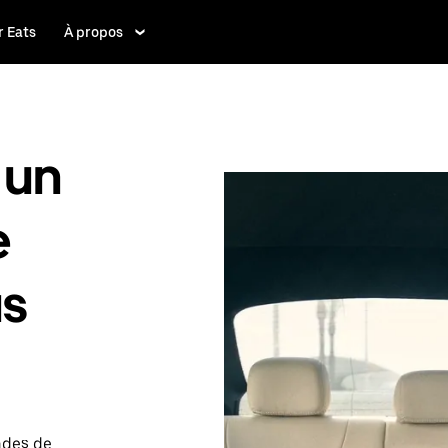
 Eats
À propos
 un
e
us
ndes de