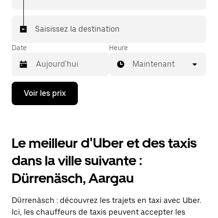
votre destination à bord d'un taxi.
Dans certaines villes de Suisse, pour vous assurer de
Saisissez la destination
bénéficier d'une mise en relation avec un taxi, vous
pouvez le demander dans l'application.
Date
Heure
Maintenant
Appuyez
Voir les prix
sur
la
flèche
vers
le
Le meilleur d'Uber et des taxis
bas
pour
dans la ville suivante :
ouvrir
le
Dürrenäsch, Aargau
calendrier
et
sélectionner
Dürrenäsch : découvrez les trajets en taxi avec Uber.
une
date.
Ici, les chauffeurs de taxis peuvent accepter les