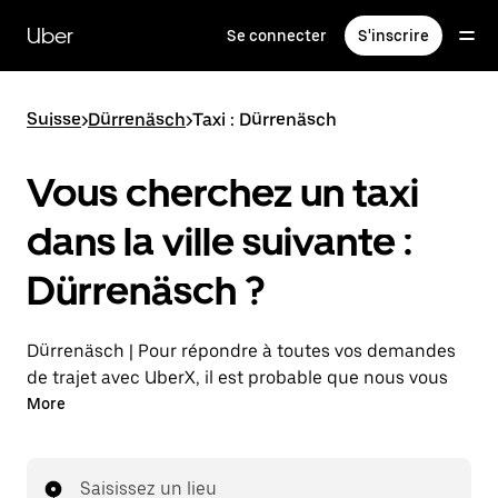
Passer
au
Uber
Se connecter
S'inscrire
contenu
principal
Suisse
>
Dürrenäsch
>
Taxi : Dürrenäsch
Vous cherchez un taxi
dans la ville suivante :
Dürrenäsch ?
Dürrenäsch | Pour répondre à toutes vos demandes
de trajet avec UberX, il est probable que nous vous
mettions en relation avec un chauffeur de taxi. Si tel
More
est le cas, vous continuerez à bénéficier de trajets à
prix abordables et de la même disponibilité (24 h/24
et 7 j/7), comme avec UberX, et pourrez rejoindre
Saisissez un lieu