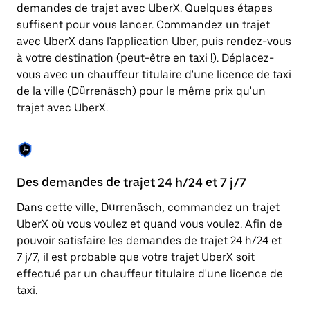
Appuyez
demandes de trajet avec UberX. Quelques étapes
sur
suffisent pour vous lancer. Commandez un trajet
la
touche
avec UberX dans l'application Uber, puis rendez-vous
Échap
à votre destination (peut-être en taxi !). Déplacez-
pour
vous avec un chauffeur titulaire d'une licence de taxi
fermer
le
de la ville (Dürrenäsch) pour le même prix qu'un
calendrier.
trajet avec UberX.
Des demandes de trajet 24 h/24 et 7 j/7
Co
Dans cette ville, Dürrenäsch, commandez un trajet
Ub
UberX où vous voulez et quand vous voulez. Afin de
pr
pouvoir satisfaire les demandes de trajet 24 h/24 et
qu
7 j/7, il est probable que votre trajet UberX soit
fo
effectué par un chauffeur titulaire d'une licence de
d'
taxi.
de