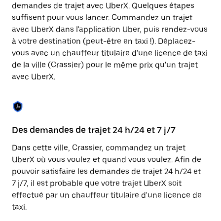
Appuyez
demandes de trajet avec UberX. Quelques étapes
sur
suffisent pour vous lancer. Commandez un trajet
la
touche
avec UberX dans l'application Uber, puis rendez-vous
Échap
à votre destination (peut-être en taxi !). Déplacez-
pour
vous avec un chauffeur titulaire d'une licence de taxi
fermer
le
de la ville (Crassier) pour le même prix qu'un trajet
calendrier.
avec UberX.
Des demandes de trajet 24 h/24 et 7 j/7
Co
Dans cette ville, Crassier, commandez un trajet
Ub
UberX où vous voulez et quand vous voulez. Afin de
pr
pouvoir satisfaire les demandes de trajet 24 h/24 et
ét
7 j/7, il est probable que votre trajet UberX soit
de
effectué par un chauffeur titulaire d'une licence de
d'
taxi.
be