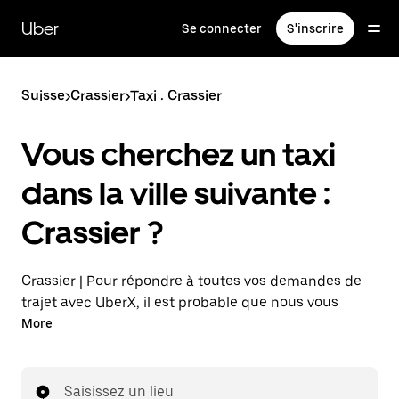
Passer
au
Uber
Se connecter
S'inscrire
contenu
principal
Suisse
>
Crassier
>
Taxi : Crassier
Vous cherchez un taxi
dans la ville suivante :
Crassier ?
Crassier | Pour répondre à toutes vos demandes de
trajet avec UberX, il est probable que nous vous
mettions en relation avec un chauffeur de taxi. Si tel
More
est le cas, vous continuerez à bénéficier de trajets à
prix abordables et de la même disponibilité (24 h/24
et 7 j/7), comme avec UberX, et pourrez rejoindre
Saisissez un lieu