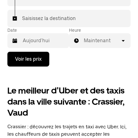
votre destination à bord d'un taxi.
Dans certaines villes de Suisse, pour vous assurer de
Saisissez la destination
bénéficier d'une mise en relation avec un taxi, vous
pouvez le demander dans l'application.
Date
Heure
Maintenant
Appuyez
Voir les prix
sur
la
flèche
vers
le
Le meilleur d'Uber et des taxis
bas
pour
dans la ville suivante : Crassier,
ouvrir
le
Vaud
calendrier
et
sélectionner
Crassier : découvrez les trajets en taxi avec Uber. Ici,
une
date.
les chauffeurs de taxis peuvent accepter les