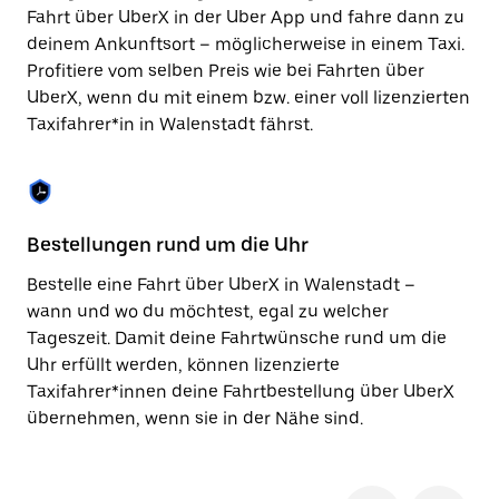
Taste,
Fahrt über UberX in der Uber App und fahre dann zu
um
deinem Ankunftsort – möglicherweise in einem Taxi.
den
Profitiere vom selben Preis wie bei Fahrten über
Kalender
zu
UberX, wenn du mit einem bzw. einer voll lizenzierten
schließen.
Taxifahrer*in in Walenstadt fährst.
Bestellungen rund um die Uhr
Si
Bestelle eine Fahrt über UberX in Walenstadt –
Be
wann und wo du möchtest, egal zu welcher
Wa
Tageszeit. Damit deine Fahrtwünsche rund um die
Fi
Uhr erfüllt werden, können lizenzierte
di
Taxifahrer*innen deine Fahrtbestellung über UberX
wä
übernehmen, wenn sie in der Nähe sind.