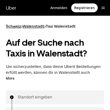
Direkt
zum
Uber
Anmelden
Registrieren
Hauptinhalt
Schweiz
>
Walenstadt
>
Taxi Walenstadt
Auf der Suche nach
Taxis in Walenstadt?
Um sicherzustellen, dass deine UberX Bestellungen
erfüllt werden, können dir in Walenstadt auch
lizenzierte Taxifahrer*innen zugewiesen werden. In
More
diesem Fall kannst du rund um die Uhr Fahrten
bestellen und erhältst dieselben erschwinglichen
Preise, die du von UberX kennst, während du mit
Standort eingeben
einem Taxi an dein Ziel gelangst.