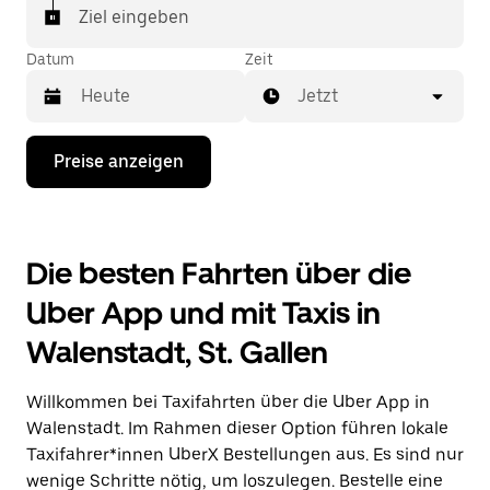
In einigen Städten der Schweiz kannst du in der
Ziel eingeben
Uber App gezielt ein Taxi bestellen, wenn du sicher
sein möchtest, dass dir ein Taxi für deine Fahrt
Datum
Zeit
zugewiesen wird.
Jetzt
Drücke
Preise anzeigen
die
Nach-
unten-
Taste,
um
Die besten Fahrten über die
mit
dem
Uber App und mit Taxis in
Kalender
zu
Walenstadt, St. Gallen
interagieren
und
ein
Willkommen bei Taxifahrten über die Uber App in
Datum
auszuwählen.
Walenstadt. Im Rahmen dieser Option führen lokale
Drücke
Taxifahrer*innen UberX Bestellungen aus. Es sind nur
die
wenige Schritte nötig, um loszulegen. Bestelle eine
Escape-