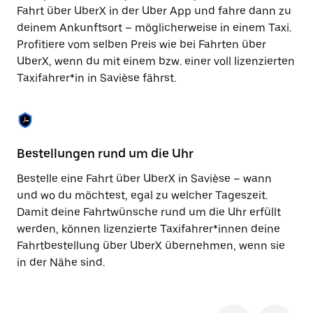
Taste,
Fahrt über UberX in der Uber App und fahre dann zu
um
deinem Ankunftsort – möglicherweise in einem Taxi.
den
Profitiere vom selben Preis wie bei Fahrten über
Kalender
zu
UberX, wenn du mit einem bzw. einer voll lizenzierten
schließen.
Taxifahrer*in in Savièse fährst.
Bestellungen rund um die Uhr
Si
Bestelle eine Fahrt über UberX in Savièse – wann
Be
und wo du möchtest, egal zu welcher Tageszeit.
Sa
Damit deine Fahrtwünsche rund um die Uhr erfüllt
ka
werden, können lizenzierte Taxifahrer*innen deine
No
Fahrtbestellung über UberX übernehmen, wenn sie
wä
in der Nähe sind.