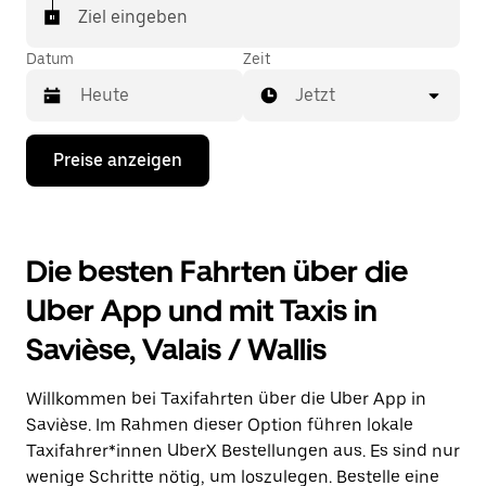
In einigen Städten der Schweiz kannst du in der
Ziel eingeben
Uber App gezielt ein Taxi bestellen, wenn du sicher
sein möchtest, dass dir ein Taxi für deine Fahrt
Datum
Zeit
zugewiesen wird.
Jetzt
Drücke
Preise anzeigen
die
Nach-
unten-
Taste,
um
Die besten Fahrten über die
mit
dem
Uber App und mit Taxis in
Kalender
zu
Savièse, Valais / Wallis
interagieren
und
ein
Willkommen bei Taxifahrten über die Uber App in
Datum
auszuwählen.
Savièse. Im Rahmen dieser Option führen lokale
Drücke
Taxifahrer*innen UberX Bestellungen aus. Es sind nur
die
wenige Schritte nötig, um loszulegen. Bestelle eine
Escape-