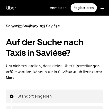
Direkt
zum
Uber
Anmelden
Registrieren
Hauptinhalt
Schweiz
>
Savièse
>
Taxi Savièse
Auf der Suche nach
Taxis in Savièse?
Um sicherzustellen, dass deine UberX Bestellungen
erfüllt werden, können dir in Savièse auch lizenzierte
Taxifahrer*innen zugewiesen werden. In diesem Fall
More
kannst du rund um die Uhr Fahrten bestellen und
erhältst dieselben erschwinglichen Preise, die du von
UberX kennst, während du mit einem Taxi an dein
Standort eingeben
Ziel gelangst.