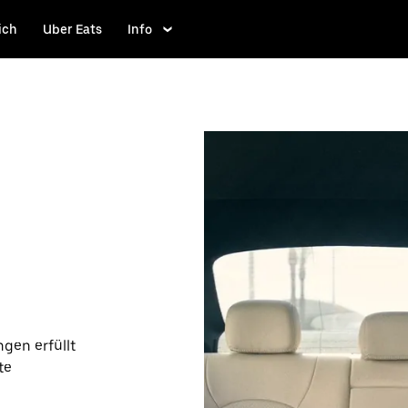
ich
Uber Eats
Info
gen erfüllt
te
 Fall kannst