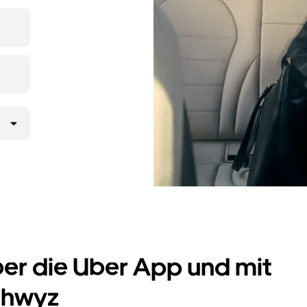
ltst
UberX
 gelangst.
er Uber App
 möchtest,
rd.
ber die Uber App und mit
Schwyz