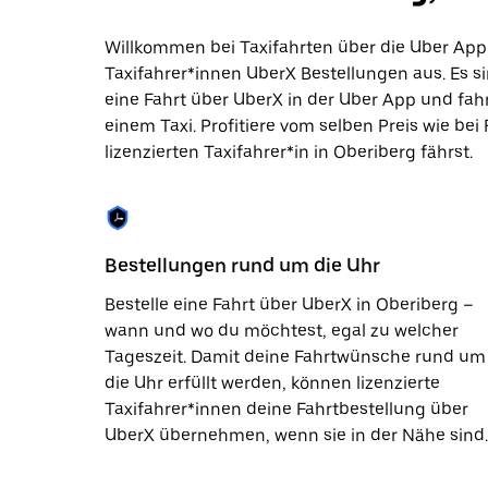
Datum
auszuwählen.
Willkommen bei Taxifahrten über die Uber App 
Drücke
Taxifahrer*innen UberX Bestellungen aus. Es si
die
Escape-
eine Fahrt über UberX in der Uber App und fa
Taste,
einem Taxi. Profitiere vom selben Preis wie bei
um
lizenzierten Taxifahrer*in in Oberiberg fährst.
den
Kalender
zu
schließen.
Bestellungen rund um die Uhr
Bestelle eine Fahrt über UberX in Oberiberg –
wann und wo du möchtest, egal zu welcher
Tageszeit. Damit deine Fahrtwünsche rund um
die Uhr erfüllt werden, können lizenzierte
Taxifahrer*innen deine Fahrtbestellung über
UberX übernehmen, wenn sie in der Nähe sind.