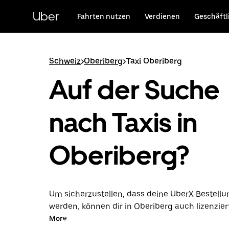
Direkt
zum
Uber
Fahrten nutzen
Verdienen
Geschäftl
Hauptinhalt
Schweiz
>
Oberiberg
>
Taxi Oberiberg
Auf der Suche
nach Taxis in
Oberiberg?
Um sicherzustellen, dass deine UberX Bestellun
werden, können dir in Oberiberg auch lizenzier
Taxifahrer*innen zugewiesen werden. In diesem
More