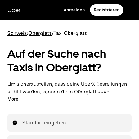
Direkt
zum
Uber
Anmelden
Registrieren
Hauptinhalt
Schweiz
>
Oberglatt
>
Taxi Oberglatt
Auf der Suche nach
Taxis in Oberglatt?
Um sicherzustellen, dass deine UberX Bestellungen
erfüllt werden, können dir in Oberglatt auch
lizenzierte Taxifahrer*innen zugewiesen werden. In
More
diesem Fall kannst du rund um die Uhr Fahrten
bestellen und erhältst dieselben erschwinglichen
Preise, die du von UberX kennst, während du mit
Standort eingeben
einem Taxi an dein Ziel gelangst.