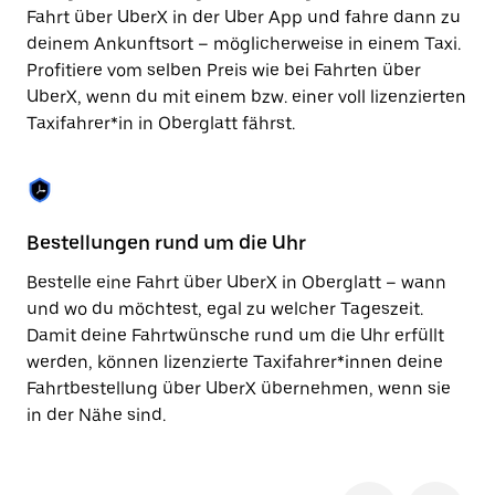
Taste,
Fahrt über UberX in der Uber App und fahre dann zu
um
deinem Ankunftsort – möglicherweise in einem Taxi.
den
Profitiere vom selben Preis wie bei Fahrten über
Kalender
zu
UberX, wenn du mit einem bzw. einer voll lizenzierten
schließen.
Taxifahrer*in in Oberglatt fährst.
Bestellungen rund um die Uhr
Si
Bestelle eine Fahrt über UberX in Oberglatt – wann
Be
und wo du möchtest, egal zu welcher Tageszeit.
Ob
Damit deine Fahrtwünsche rund um die Uhr erfüllt
Fi
werden, können lizenzierte Taxifahrer*innen deine
di
Fahrtbestellung über UberX übernehmen, wenn sie
wä
in der Nähe sind.