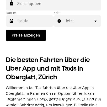
In einigen Städten der Schweiz kannst du in der
Ziel eingeben
Uber App gezielt ein Taxi bestellen, wenn du sicher
sein möchtest, dass dir ein Taxi für deine Fahrt
Datum
Zeit
zugewiesen wird.
Jetzt
Drücke
Preise anzeigen
die
Nach-
unten-
Taste,
um
Die besten Fahrten über die
mit
dem
Uber App und mit Taxis in
Kalender
zu
Oberglatt, Zürich
interagieren
und
ein
Willkommen bei Taxifahrten über die Uber App in
Datum
auszuwählen.
Oberglatt. Im Rahmen dieser Option führen lokale
Drücke
Taxifahrer*innen UberX Bestellungen aus. Es sind nur
die
wenige Schritte nötig, um loszulegen. Bestelle eine
Escape-