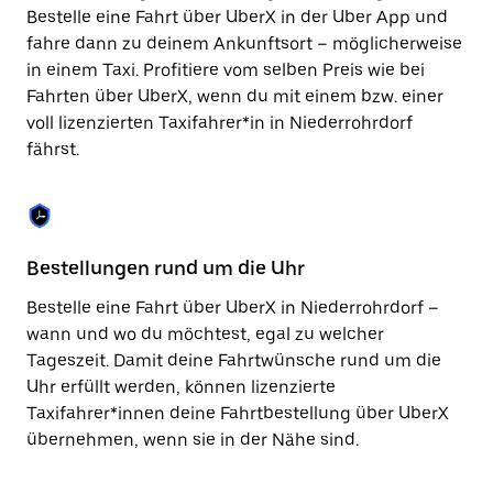
Taste,
Bestelle eine Fahrt über UberX in der Uber App und
um
fahre dann zu deinem Ankunftsort – möglicherweise
den
in einem Taxi. Profitiere vom selben Preis wie bei
Kalender
zu
Fahrten über UberX, wenn du mit einem bzw. einer
schließen.
voll lizenzierten Taxifahrer*in in Niederrohrdorf
fährst.
Bestellungen rund um die Uhr
Si
Bestelle eine Fahrt über UberX in Niederrohrdorf –
Be
wann und wo du möchtest, egal zu welcher
Ni
Tageszeit. Damit deine Fahrtwünsche rund um die
Fi
Uhr erfüllt werden, können lizenzierte
di
Taxifahrer*innen deine Fahrtbestellung über UberX
wä
übernehmen, wenn sie in der Nähe sind.