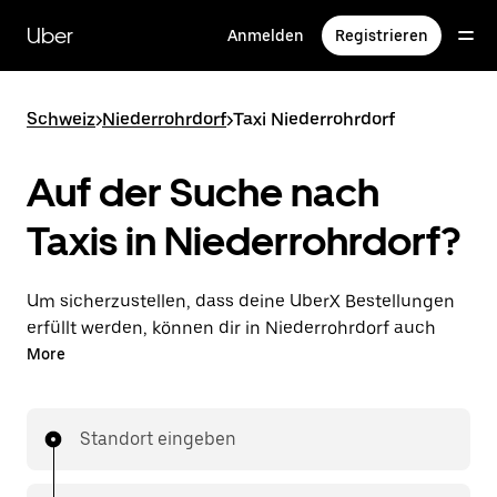
Direkt
zum
Uber
Anmelden
Registrieren
Hauptinhalt
Schweiz
>
Niederrohrdorf
>
Taxi Niederrohrdorf
Auf der Suche nach
Taxis in Niederrohrdorf?
Um sicherzustellen, dass deine UberX Bestellungen
erfüllt werden, können dir in Niederrohrdorf auch
lizenzierte Taxifahrer*innen zugewiesen werden. In
More
diesem Fall kannst du rund um die Uhr Fahrten
bestellen und erhältst dieselben erschwinglichen
Preise, die du von UberX kennst, während du mit
Standort eingeben
einem Taxi an dein Ziel gelangst.