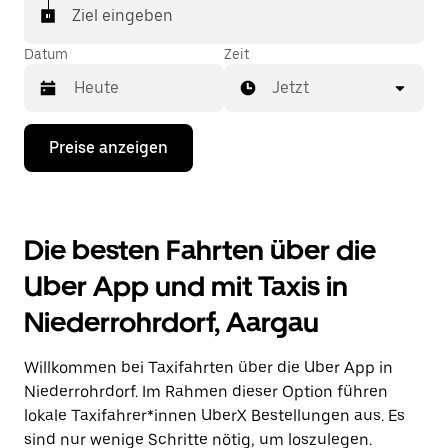
In einigen Städten der Schweiz kannst du in der
Ziel eingeben
Uber App gezielt ein Taxi bestellen, wenn du sicher
sein möchtest, dass dir ein Taxi für deine Fahrt
Datum
Zeit
zugewiesen wird.
Jetzt
Drücke
Preise anzeigen
die
Nach-
unten-
Taste,
um
Die besten Fahrten über die
mit
dem
Uber App und mit Taxis in
Kalender
zu
Niederrohrdorf, Aargau
interagieren
und
ein
Willkommen bei Taxifahrten über die Uber App in
Datum
auszuwählen.
Niederrohrdorf. Im Rahmen dieser Option führen
Drücke
lokale Taxifahrer*innen UberX Bestellungen aus. Es
die
sind nur wenige Schritte nötig, um loszulegen.
Escape-