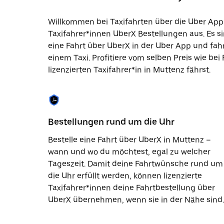
Datum
auszuwählen.
Willkommen bei Taxifahrten über die Uber App
Drücke
Taxifahrer*innen UberX Bestellungen aus. Es si
die
Escape-
eine Fahrt über UberX in der Uber App und fa
Taste,
einem Taxi. Profitiere vom selben Preis wie bei
um
lizenzierten Taxifahrer*in in Muttenz fährst.
den
Kalender
zu
schließen.
Bestellungen rund um die Uhr
Bestelle eine Fahrt über UberX in Muttenz –
wann und wo du möchtest, egal zu welcher
Tageszeit. Damit deine Fahrtwünsche rund um
die Uhr erfüllt werden, können lizenzierte
Taxifahrer*innen deine Fahrtbestellung über
UberX übernehmen, wenn sie in der Nähe sind.