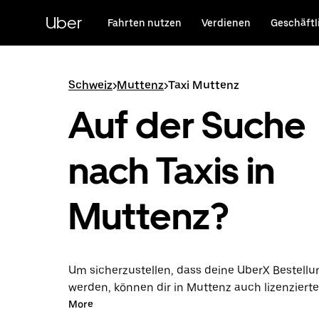
Direkt
zum
Uber
Fahrten nutzen
Verdienen
Geschäftl
Hauptinhalt
Schweiz
>
Muttenz
>
Taxi Muttenz
Auf der Suche
nach Taxis in
Muttenz?
Um sicherzustellen, dass deine UberX Bestellun
werden, können dir in Muttenz auch lizenzierte
Taxifahrer*innen zugewiesen werden. In diesem
More