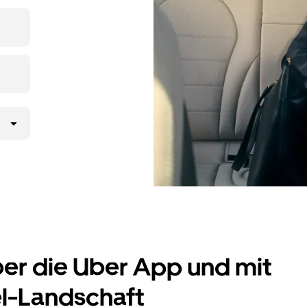
ltst
UberX
 gelangst.
er Uber App
 möchtest,
rd.
ber die Uber App und mit
el-Landschaft