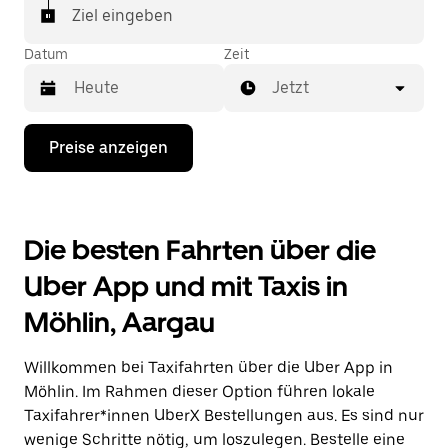
In einigen Städten der Schweiz kannst du in der
Ziel eingeben
Uber App gezielt ein Taxi bestellen, wenn du sicher
sein möchtest, dass dir ein Taxi für deine Fahrt
Datum
Zeit
zugewiesen wird.
Jetzt
Drücke
Preise anzeigen
die
Nach-
unten-
Taste,
um
Die besten Fahrten über die
mit
dem
Uber App und mit Taxis in
Kalender
zu
Möhlin, Aargau
interagieren
und
ein
Willkommen bei Taxifahrten über die Uber App in
Datum
auszuwählen.
Möhlin. Im Rahmen dieser Option führen lokale
Drücke
Taxifahrer*innen UberX Bestellungen aus. Es sind nur
die
wenige Schritte nötig, um loszulegen. Bestelle eine
Escape-