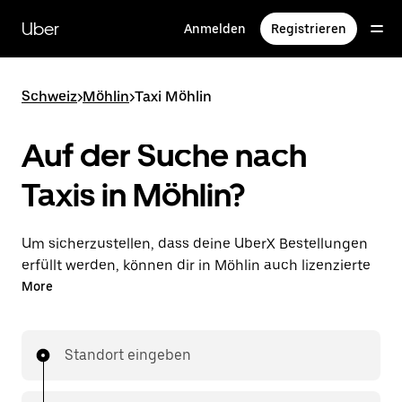
Direkt
zum
Uber
Anmelden
Registrieren
Hauptinhalt
Schweiz
>
Möhlin
>
Taxi Möhlin
Auf der Suche nach
Taxis in Möhlin?
Um sicherzustellen, dass deine UberX Bestellungen
erfüllt werden, können dir in Möhlin auch lizenzierte
Taxifahrer*innen zugewiesen werden. In diesem Fall
More
kannst du rund um die Uhr Fahrten bestellen und
erhältst dieselben erschwinglichen Preise, die du von
UberX kennst, während du mit einem Taxi an dein
Standort eingeben
Ziel gelangst.