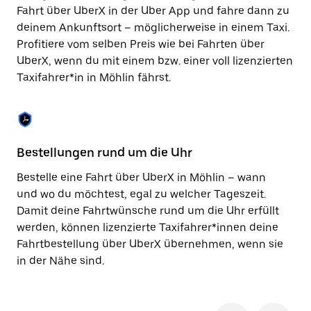
Taste,
Fahrt über UberX in der Uber App und fahre dann zu
um
deinem Ankunftsort – möglicherweise in einem Taxi.
den
Profitiere vom selben Preis wie bei Fahrten über
Kalender
zu
UberX, wenn du mit einem bzw. einer voll lizenzierten
schließen.
Taxifahrer*in in Möhlin fährst.
Bestellungen rund um die Uhr
Si
Bestelle eine Fahrt über UberX in Möhlin – wann
Be
und wo du möchtest, egal zu welcher Tageszeit.
hö
Damit deine Fahrtwünsche rund um die Uhr erfüllt
du
werden, können lizenzierte Taxifahrer*innen deine
zu
Fahrtbestellung über UberX übernehmen, wenn sie
Hi
in der Nähe sind.