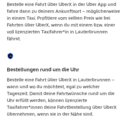
Taste,
Bestelle eine Fahrt über UberX in der Uber App und
um
fahre dann zu deinem Ankunftsort – möglicherweise
den
in einem Taxi. Profitiere vom selben Preis wie bei
Kalender
zu
Fahrten über UberX, wenn du mit einem bzw. einer
schließen.
voll lizenzierten Taxifahrer*in in Lauterbrunnen
fährst.
Bestellungen rund um die Uhr
Si
Bestelle eine Fahrt über UberX in Lauterbrunnen –
Be
wann und wo du möchtest, egal zu welcher
La
Tageszeit. Damit deine Fahrtwünsche rund um die
Fi
Uhr erfüllt werden, können lizenzierte
di
Taxifahrer*innen deine Fahrtbestellung über UberX
wä
übernehmen, wenn sie in der Nähe sind.