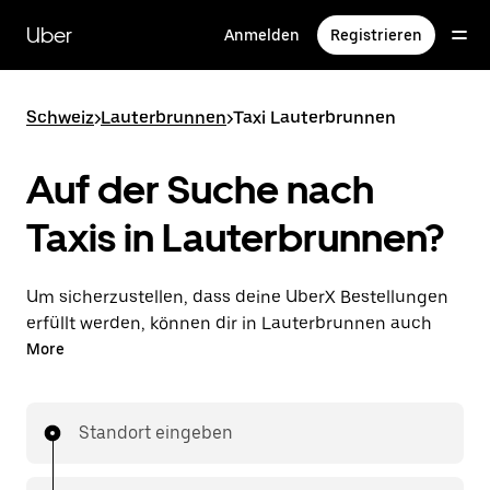
Direkt
zum
Uber
Anmelden
Registrieren
Hauptinhalt
Schweiz
>
Lauterbrunnen
>
Taxi Lauterbrunnen
Auf der Suche nach
Taxis in Lauterbrunnen?
Um sicherzustellen, dass deine UberX Bestellungen
erfüllt werden, können dir in Lauterbrunnen auch
lizenzierte Taxifahrer*innen zugewiesen werden. In
More
diesem Fall kannst du rund um die Uhr Fahrten
bestellen und erhältst dieselben erschwinglichen
Preise, die du von UberX kennst, während du mit
Standort eingeben
einem Taxi an dein Ziel gelangst.