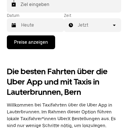
In einigen Städten der Schweiz kannst du in der
Ziel eingeben
Uber App gezielt ein Taxi bestellen, wenn du sicher
sein möchtest, dass dir ein Taxi für deine Fahrt
Datum
Zeit
zugewiesen wird.
Jetzt
Drücke
Preise anzeigen
die
Nach-
unten-
Taste,
um
Die besten Fahrten über die
mit
dem
Uber App und mit Taxis in
Kalender
zu
Lauterbrunnen, Bern
interagieren
und
ein
Willkommen bei Taxifahrten über die Uber App in
Datum
auszuwählen.
Lauterbrunnen. Im Rahmen dieser Option führen
Drücke
lokale Taxifahrer*innen UberX Bestellungen aus. Es
die
sind nur wenige Schritte nötig, um loszulegen.
Escape-