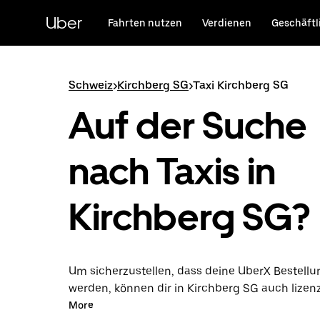
Direkt
zum
Uber
Fahrten nutzen
Verdienen
Geschäftl
Hauptinhalt
Schweiz
>
Kirchberg SG
>
Taxi Kirchberg SG
Auf der Suche
nach Taxis in
Kirchberg SG?
Um sicherzustellen, dass deine UberX Bestellun
werden, können dir in Kirchberg SG auch lizenz
Taxifahrer*innen zugewiesen werden. In diesem
More