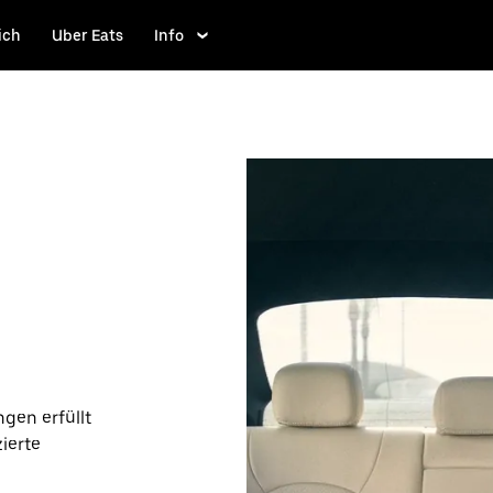
ich
Uber Eats
Info
gen erfüllt
ierte
 Fall kannst