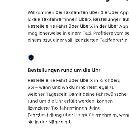
Datum
auszuwählen.
Willkommen bei Taxifahrten über die Uber App
Drücke
lokale Taxifahrer*innen UberX Bestellungen aus
die
Escape-
Bestelle eine Fahrt über UberX in der Uber Ap
Taste,
möglicherweise in einem Taxi. Profitiere vom s
um
einem bzw. einer voll lizenzierten Taxifahrer*in
den
Kalender
zu
schließen.
Bestellungen rund um die Uhr
Bestelle eine Fahrt über UberX in Kirchberg
SG – wann und wo du möchtest, egal zu
welcher Tageszeit. Damit deine Fahrtwünsche
rund um die Uhr erfüllt werden, können
lizenzierte Taxifahrer*innen deine
Fahrtbestellung über UberX übernehmen, wen
sie in der Nähe sind.