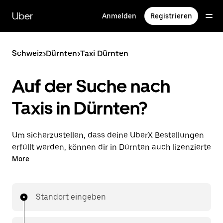
Direkt
zum
Uber
Anmelden
Registrieren
Hauptinhalt
Schweiz
>
Dürnten
>
Taxi Dürnten
Auf der Suche nach
Taxis in Dürnten?
Um sicherzustellen, dass deine UberX Bestellungen
erfüllt werden, können dir in Dürnten auch lizenzierte
Taxifahrer*innen zugewiesen werden. In diesem Fall
More
kannst du rund um die Uhr Fahrten bestellen und
erhältst dieselben erschwinglichen Preise, die du von
UberX kennst, während du mit einem Taxi an dein
Standort eingeben
Ziel gelangst.