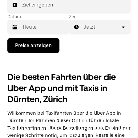
In einigen Städten der Schweiz kannst du in der
Ziel eingeben
Uber App gezielt ein Taxi bestellen, wenn du sicher
sein möchtest, dass dir ein Taxi für deine Fahrt
Datum
Zeit
zugewiesen wird.
Jetzt
Drücke
Preise anzeigen
die
Nach-
unten-
Taste,
um
Die besten Fahrten über die
mit
dem
Uber App und mit Taxis in
Kalender
zu
Dürnten, Zürich
interagieren
und
ein
Willkommen bei Taxifahrten über die Uber App in
Datum
auszuwählen.
Dürnten. Im Rahmen dieser Option führen lokale
Drücke
Taxifahrer*innen UberX Bestellungen aus. Es sind nur
die
wenige Schritte nötig, um loszulegen. Bestelle eine
Escape-