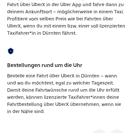
Taste,
Fahrt über UberX in der Uber App und fahre dann zu
um
deinem Ankunftsort – möglicherweise in einem Taxi.
den
Profitiere vom selben Preis wie bei Fahrten über
Kalender
zu
UberX, wenn du mit einem bzw. einer voll lizenzierten
schließen.
Taxifahrer*in in Dürnten fährst.
Bestellungen rund um die Uhr
Si
Bestelle eine Fahrt über UberX in Dürnten – wann
Be
und wo du möchtest, egal zu welcher Tageszeit.
Dü
Damit deine Fahrtwünsche rund um die Uhr erfüllt
ka
werden, können lizenzierte Taxifahrer*innen deine
No
Fahrtbestellung über UberX übernehmen, wenn sie
wä
in der Nähe sind.