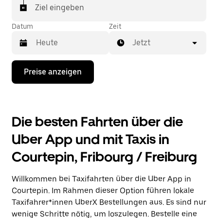
In einigen Städten der Schweiz kannst du in der
Ziel eingeben
Uber App gezielt ein Taxi bestellen, wenn du sicher
sein möchtest, dass dir ein Taxi für deine Fahrt
Datum
Zeit
zugewiesen wird.
Jetzt
Drücke
Preise anzeigen
die
Nach-
unten-
Taste,
um
Die besten Fahrten über die
mit
dem
Uber App und mit Taxis in
Kalender
zu
Courtepin, Fribourg / Freiburg
interagieren
und
ein
Willkommen bei Taxifahrten über die Uber App in
Datum
auszuwählen.
Courtepin. Im Rahmen dieser Option führen lokale
Drücke
Taxifahrer*innen UberX Bestellungen aus. Es sind nur
die
wenige Schritte nötig, um loszulegen. Bestelle eine
Escape-