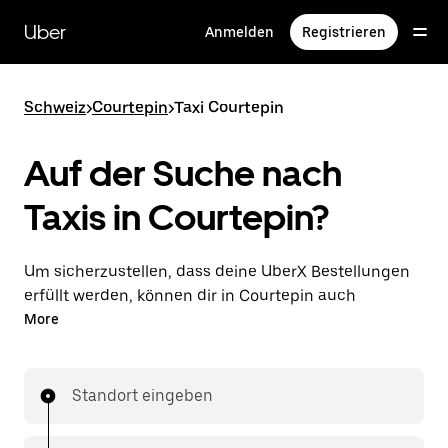
Direkt
zum
Uber
Anmelden
Registrieren
Hauptinhalt
Schweiz
>
Courtepin
>
Taxi Courtepin
Auf der Suche nach
Taxis in Courtepin?
Um sicherzustellen, dass deine UberX Bestellungen
erfüllt werden, können dir in Courtepin auch
lizenzierte Taxifahrer*innen zugewiesen werden. In
More
diesem Fall kannst du rund um die Uhr Fahrten
bestellen und erhältst dieselben erschwinglichen
Preise, die du von UberX kennst, während du mit
Standort eingeben
einem Taxi an dein Ziel gelangst.