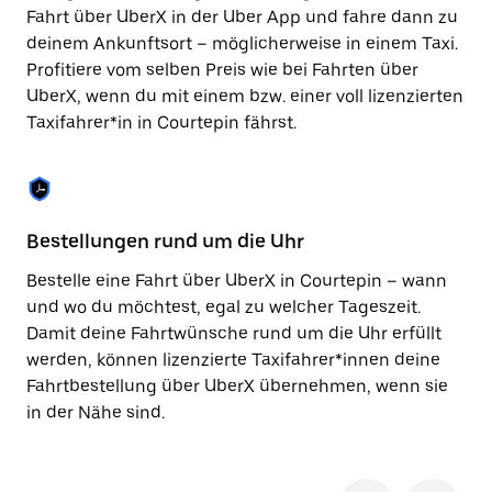
Taste,
Fahrt über UberX in der Uber App und fahre dann zu
um
deinem Ankunftsort – möglicherweise in einem Taxi.
den
Profitiere vom selben Preis wie bei Fahrten über
Kalender
zu
UberX, wenn du mit einem bzw. einer voll lizenzierten
schließen.
Taxifahrer*in in Courtepin fährst.
Bestellungen rund um die Uhr
Si
Bestelle eine Fahrt über UberX in Courtepin – wann
Be
und wo du möchtest, egal zu welcher Tageszeit.
Co
Damit deine Fahrtwünsche rund um die Uhr erfüllt
Fi
werden, können lizenzierte Taxifahrer*innen deine
di
Fahrtbestellung über UberX übernehmen, wenn sie
wä
in der Nähe sind.