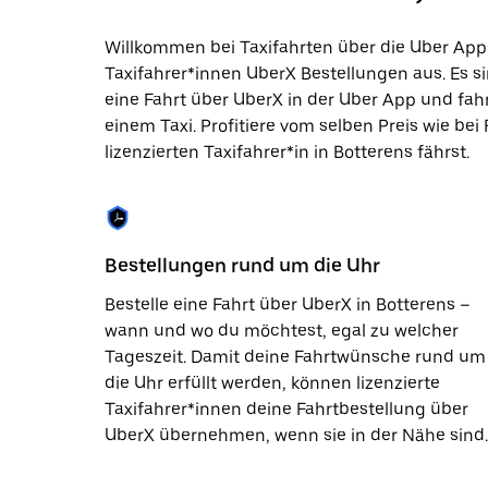
Datum
auszuwählen.
Willkommen bei Taxifahrten über die Uber App 
Drücke
Taxifahrer*innen UberX Bestellungen aus. Es si
die
Escape-
eine Fahrt über UberX in der Uber App und fa
Taste,
einem Taxi. Profitiere vom selben Preis wie bei
um
lizenzierten Taxifahrer*in in Botterens fährst.
den
Kalender
zu
schließen.
Bestellungen rund um die Uhr
Bestelle eine Fahrt über UberX in Botterens –
wann und wo du möchtest, egal zu welcher
Tageszeit. Damit deine Fahrtwünsche rund um
die Uhr erfüllt werden, können lizenzierte
Taxifahrer*innen deine Fahrtbestellung über
UberX übernehmen, wenn sie in der Nähe sind.