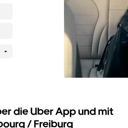
ltst
UberX
 gelangst.
er Uber App
 möchtest,
rd.
ber die Uber App und mit
ibourg / Freiburg