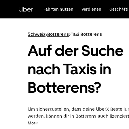
Direkt
zum
Uber
Fahrten nutzen
Verdienen
Geschäftl
Hauptinhalt
Schweiz
>
Botterens
>
Taxi Botterens
Auf der Suche
nach Taxis in
Botterens?
Um sicherzustellen, dass deine UberX Bestellun
werden, können dir in Botterens auch lizenzier
Taxifahrer*innen zugewiesen werden. In diesem
More