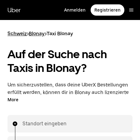
Direkt
zum
Uber
Anmelden
Registrieren
Hauptinhalt
Schweiz
>
Blonay
>
Taxi Blonay
Auf der Suche nach
Taxis in Blonay?
Um sicherzustellen, dass deine UberX Bestellungen
erfüllt werden, können dir in Blonay auch lizenzierte
Taxifahrer*innen zugewiesen werden. In diesem Fall
More
kannst du rund um die Uhr Fahrten bestellen und
erhältst dieselben erschwinglichen Preise, die du von
UberX kennst, während du mit einem Taxi an dein
Standort eingeben
Ziel gelangst.