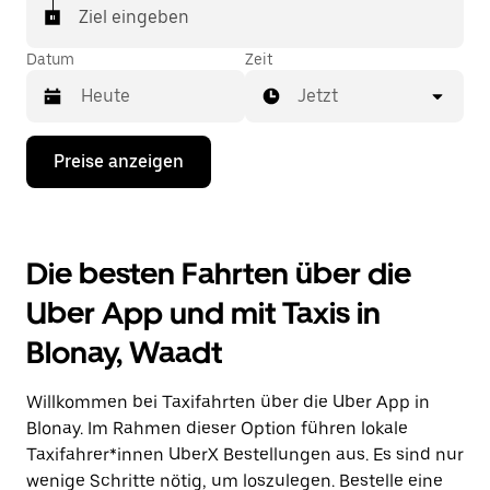
In einigen Städten der Schweiz kannst du in der
Ziel eingeben
Uber App gezielt ein Taxi bestellen, wenn du sicher
sein möchtest, dass dir ein Taxi für deine Fahrt
Datum
Zeit
zugewiesen wird.
Jetzt
Drücke
Preise anzeigen
die
Nach-
unten-
Taste,
um
Die besten Fahrten über die
mit
dem
Uber App und mit Taxis in
Kalender
zu
Blonay, Waadt
interagieren
und
ein
Willkommen bei Taxifahrten über die Uber App in
Datum
auszuwählen.
Blonay. Im Rahmen dieser Option führen lokale
Drücke
Taxifahrer*innen UberX Bestellungen aus. Es sind nur
die
wenige Schritte nötig, um loszulegen. Bestelle eine
Escape-