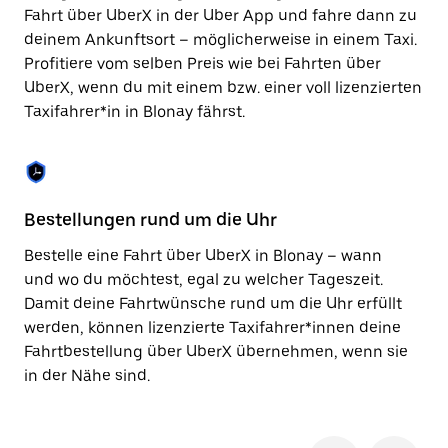
Taste,
Fahrt über UberX in der Uber App und fahre dann zu
um
deinem Ankunftsort – möglicherweise in einem Taxi.
den
Profitiere vom selben Preis wie bei Fahrten über
Kalender
zu
UberX, wenn du mit einem bzw. einer voll lizenzierten
schließen.
Taxifahrer*in in Blonay fährst.
Bestellungen rund um die Uhr
Si
Bestelle eine Fahrt über UberX in Blonay – wann
Be
und wo du möchtest, egal zu welcher Tageszeit.
hö
Damit deine Fahrtwünsche rund um die Uhr erfüllt
du
werden, können lizenzierte Taxifahrer*innen deine
zu
Fahrtbestellung über UberX übernehmen, wenn sie
Hi
in der Nähe sind.