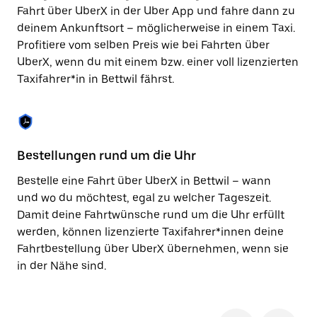
Taste,
Fahrt über UberX in der Uber App und fahre dann zu
um
deinem Ankunftsort – möglicherweise in einem Taxi.
den
Profitiere vom selben Preis wie bei Fahrten über
Kalender
zu
UberX, wenn du mit einem bzw. einer voll lizenzierten
schließen.
Taxifahrer*in in Bettwil fährst.
Bestellungen rund um die Uhr
Si
Bestelle eine Fahrt über UberX in Bettwil – wann
Be
und wo du möchtest, egal zu welcher Tageszeit.
hö
Damit deine Fahrtwünsche rund um die Uhr erfüllt
du
werden, können lizenzierte Taxifahrer*innen deine
zu
Fahrtbestellung über UberX übernehmen, wenn sie
Hi
in der Nähe sind.