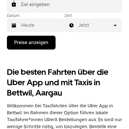
In einigen Städten der Schweiz kannst du in der
Ziel eingeben
Uber App gezielt ein Taxi bestellen, wenn du sicher
sein möchtest, dass dir ein Taxi für deine Fahrt
Datum
Zeit
zugewiesen wird.
Jetzt
Drücke
Preise anzeigen
die
Nach-
unten-
Taste,
um
Die besten Fahrten über die
mit
dem
Uber App und mit Taxis in
Kalender
zu
Bettwil, Aargau
interagieren
und
ein
Willkommen bei Taxifahrten über die Uber App in
Datum
auszuwählen.
Bettwil. Im Rahmen dieser Option führen lokale
Drücke
Taxifahrer*innen UberX Bestellungen aus. Es sind nur
die
wenige Schritte nötig, um loszulegen. Bestelle eine
Escape-