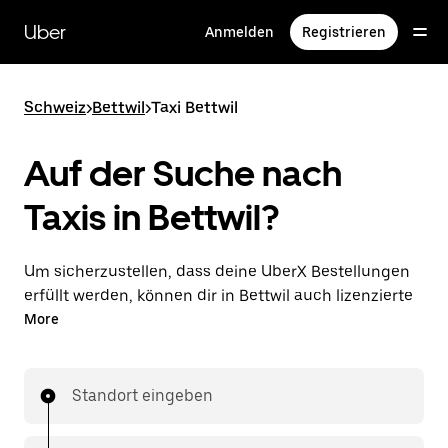
Direkt
zum
Uber
Anmelden
Registrieren
Hauptinhalt
Schweiz
>
Bettwil
>
Taxi Bettwil
Auf der Suche nach
Taxis in Bettwil?
Um sicherzustellen, dass deine UberX Bestellungen
erfüllt werden, können dir in Bettwil auch lizenzierte
Taxifahrer*innen zugewiesen werden. In diesem Fall
More
kannst du rund um die Uhr Fahrten bestellen und
erhältst dieselben erschwinglichen Preise, die du von
UberX kennst, während du mit einem Taxi an dein
Standort eingeben
Ziel gelangst.