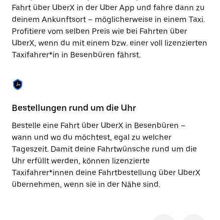
Taste,
Fahrt über UberX in der Uber App und fahre dann zu
um
deinem Ankunftsort – möglicherweise in einem Taxi.
den
Profitiere vom selben Preis wie bei Fahrten über
Kalender
zu
UberX, wenn du mit einem bzw. einer voll lizenzierten
schließen.
Taxifahrer*in in Besenbüren fährst.
Bestellungen rund um die Uhr
Si
Bestelle eine Fahrt über UberX in Besenbüren –
Be
wann und wo du möchtest, egal zu welcher
Be
Tageszeit. Damit deine Fahrtwünsche rund um die
Fi
Uhr erfüllt werden, können lizenzierte
di
Taxifahrer*innen deine Fahrtbestellung über UberX
wä
übernehmen, wenn sie in der Nähe sind.