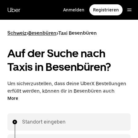
Direkt
zum
Uber
Anmelden
Registrieren
Hauptinhalt
Schweiz
>
Besenbüren
>
Taxi Besenbüren
Auf der Suche nach
Taxis in Besenbüren?
Um sicherzustellen, dass deine UberX Bestellungen
erfüllt werden, können dir in Besenbüren auch
lizenzierte Taxifahrer*innen zugewiesen werden. In
More
diesem Fall kannst du rund um die Uhr Fahrten
bestellen und erhältst dieselben erschwinglichen
Preise, die du von UberX kennst, während du mit
Standort eingeben
einem Taxi an dein Ziel gelangst.