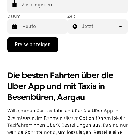
In einigen Städten der Schweiz kannst du in der
Ziel eingeben
Uber App gezielt ein Taxi bestellen, wenn du sicher
sein möchtest, dass dir ein Taxi für deine Fahrt
Datum
Zeit
zugewiesen wird.
Jetzt
Drücke
Preise anzeigen
die
Nach-
unten-
Taste,
um
Die besten Fahrten über die
mit
dem
Uber App und mit Taxis in
Kalender
zu
Besenbüren, Aargau
interagieren
und
ein
Willkommen bei Taxifahrten über die Uber App in
Datum
auszuwählen.
Besenbüren. Im Rahmen dieser Option führen lokale
Drücke
Taxifahrer*innen UberX Bestellungen aus. Es sind nur
die
wenige Schritte nötig, um loszulegen. Bestelle eine
Escape-