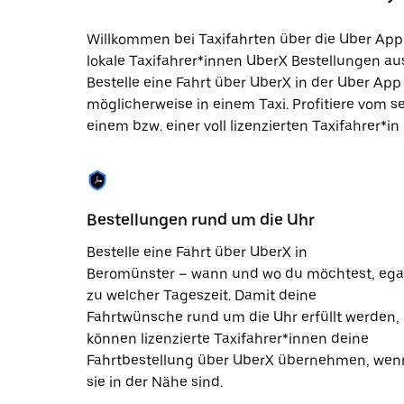
Datum
auszuwählen.
Willkommen bei Taxifahrten über die Uber App
Drücke
lokale Taxifahrer*innen UberX Bestellungen aus
die
Escape-
Bestelle eine Fahrt über UberX in der Uber Ap
Taste,
möglicherweise in einem Taxi. Profitiere vom s
um
einem bzw. einer voll lizenzierten Taxifahrer*in
den
Kalender
zu
schließen.
Bestellungen rund um die Uhr
Bestelle eine Fahrt über UberX in
Beromünster – wann und wo du möchtest, ega
zu welcher Tageszeit. Damit deine
Fahrtwünsche rund um die Uhr erfüllt werden,
können lizenzierte Taxifahrer*innen deine
Fahrtbestellung über UberX übernehmen, wen
sie in der Nähe sind.