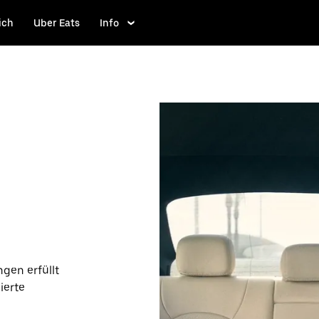
ich
Uber Eats
Info
gen erfüllt
ierte
 Fall kannst