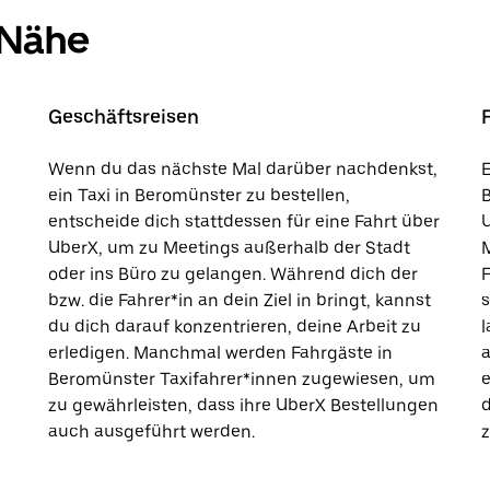
 Nähe
Geschäftsreisen
Wenn du das nächste Mal darüber nachdenkst,
E
ein Taxi in Beromünster zu bestellen,
B
entscheide dich stattdessen für eine Fahrt über
U
UberX, um zu Meetings außerhalb der Stadt
M
oder ins Büro zu gelangen. Während dich der
F
bzw. die Fahrer*in an dein Ziel in bringt, kannst
s
du dich darauf konzentrieren, deine Arbeit zu
l
erledigen. Manchmal werden Fahrgäste in
a
Beromünster Taxifahrer*innen zugewiesen, um
e
zu gewährleisten, dass ihre UberX Bestellungen
d
auch ausgeführt werden.
z