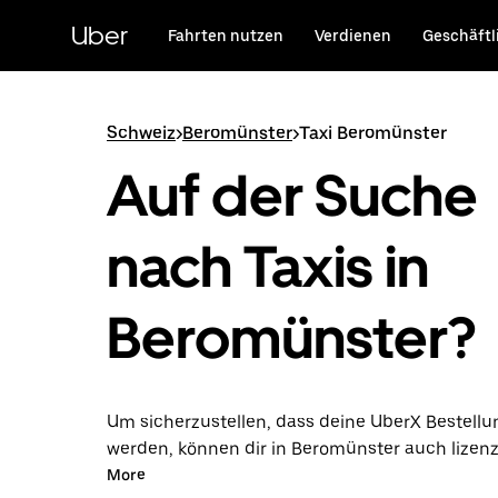
Direkt
zum
Uber
Fahrten nutzen
Verdienen
Geschäftl
Hauptinhalt
Schweiz
>
Beromünster
>
Taxi Beromünster
Auf der Suche
nach Taxis in
Beromünster?
Um sicherzustellen, dass deine UberX Bestellun
werden, können dir in Beromünster auch lizenz
Taxifahrer*innen zugewiesen werden. In diesem
More