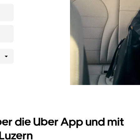
ltst
UberX
 gelangst.
er Uber App
 möchtest,
rd.
ber die Uber App und mit
 Luzern