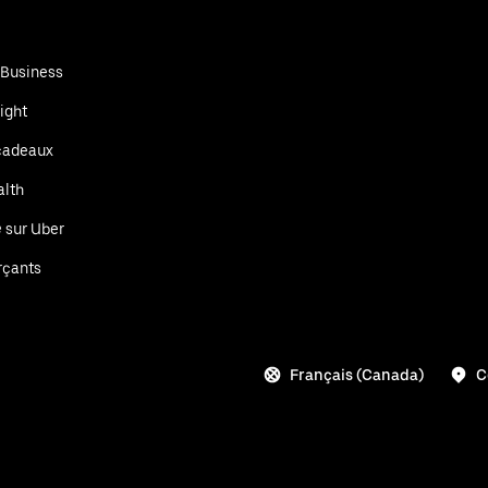
 Business
ight
cadeaux
alth
é sur Uber
çants
Français (Canada)
C