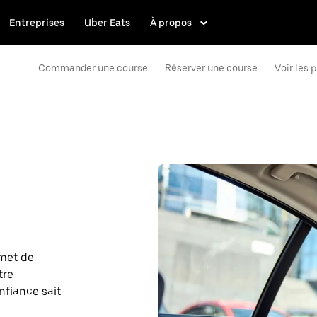
Entreprises
Uber Eats
À propos
Commander une course
Réserver une course
Voir les p
rmet de
tre
fiance sait