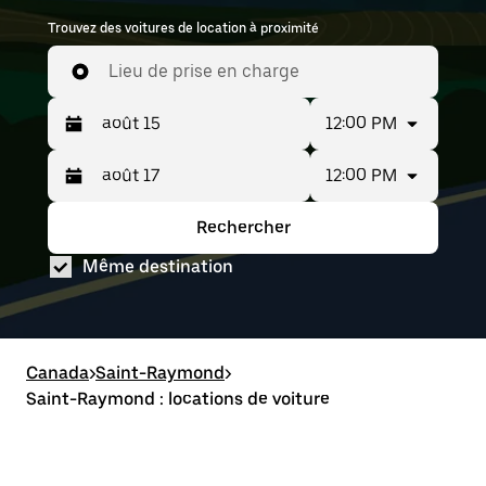
Trouvez des voitures de location à proximité
Lieu de prise en charge
12:00 PM
12:00 PM
Appuyez
Période
sur
sélectionnée :
la
août
Rechercher
Appuyez
Période
flèche
15
sur
sélectionnée :
vers
au août
Même destination
la
août
le
17
flèche
15
bas
vers
au août
pour
le
17
interagir
bas
avec
pour
Canada
le
>
Saint-Raymond
>
interagir
calendrier
Saint-Raymond : locations de voiture
avec
et
le
sélectionner
calendrier
une
et
date.
sélectionner