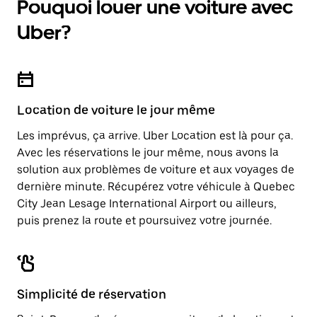
Pouquoi louer une voiture avec
Appuyez
une
sur
date.
Uber?
la
Appuyez
touche
sur
d'échappement
la
pour
touche
fermer
d'échappement
le
pour
calendrier.
Location de voiture le jour même
fermer
le
Les imprévus, ça arrive. Uber Location est là pour ça.
calendrier.
Avec les réservations le jour même, nous avons la
solution aux problèmes de voiture et aux voyages de
dernière minute. Récupérez votre véhicule à Quebec
City Jean Lesage International Airport ou ailleurs,
puis prenez la route et poursuivez votre journée.
Simplicité de réservation