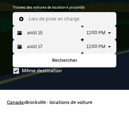
Trouvez des voitures de location à proximité
Lieu de prise en charge
12:00 PM
12:00 PM
Appuyez
Période
sur
sélectionnée :
la
août
Rechercher
Appuyez
Période
flèche
15
sur
sélectionnée :
vers
au août
Même destination
la
août
le
17
flèche
15
bas
vers
au août
pour
le
17
interagir
bas
avec
pour
le
Canada
interagir
>
Brockville : locations de voiture
calendrier
avec
et
le
sélectionner
calendrier
une
et
date.
sélectionner