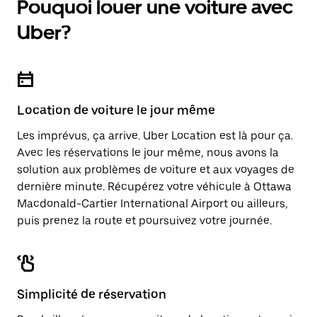
Pouquoi louer une voiture avec
Appuyez
une
sur
date.
Uber?
la
Appuyez
touche
sur
d'échappement
la
pour
touche
fermer
d'échappement
le
pour
calendrier.
Location de voiture le jour même
fermer
le
Les imprévus, ça arrive. Uber Location est là pour ça.
calendrier.
Avec les réservations le jour même, nous avons la
solution aux problèmes de voiture et aux voyages de
dernière minute. Récupérez votre véhicule à Ottawa
Macdonald-Cartier International Airport ou ailleurs,
puis prenez la route et poursuivez votre journée.
Simplicité de réservation