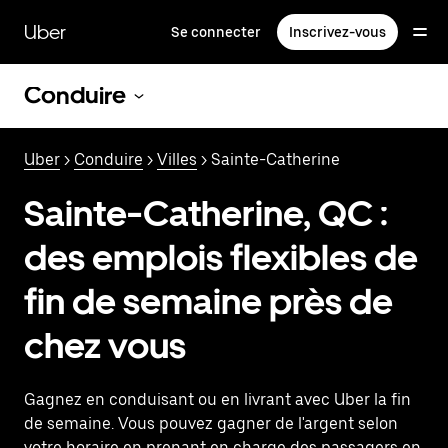
Passer
au
Uber
Se connecter
Inscrivez-vous
contenu
principal
Conduire
Uber
>
Conduire
>
Villes
> Sainte-Catherine
Sainte-Catherine, QC :
des emplois flexibles de
fin de semaine près de
chez vous
Gagnez en conduisant ou en livrant avec Uber la fin
de semaine. Vous pouvez gagner de l'argent selon
votre horaire en prenant en charge des passagers en