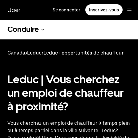
Passer
au
Uber
Se connecter
Inscrivez-vous
contenu
principal
Conduire
Canada
>
Leduc
>
Leduc : opportunités de chauffeur
Leduc | Vous cherchez
un emploi de chauffeur
à proximité?
Vous cherchez un emploi de chauffeur à temps plein
ou à temps partiel dans la ville suivante : Leduc?
Essayez plutôt Uber. L'app vous donne la flexibilité de