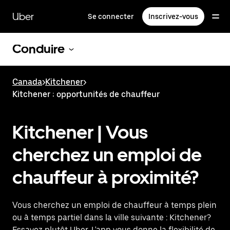
Passer
au
Uber
Se connecter
Inscrivez-vous
contenu
principal
Conduire
Canada
>
Kitchener
>
Kitchener : opportunités de chauffeur
Kitchener | Vous
cherchez un emploi de
chauffeur à proximité?
Vous cherchez un emploi de chauffeur à temps plein
ou à temps partiel dans la ville suivante : Kitchener?
Essayez plutôt Uber. L'app vous donne la flexibilité de