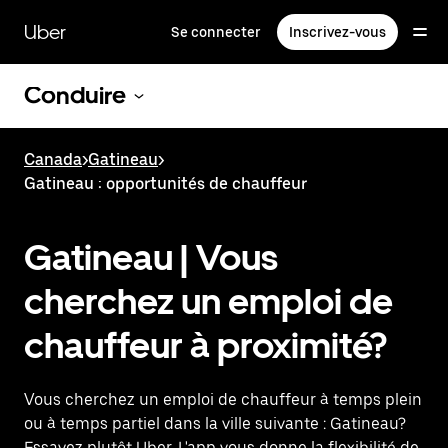
Passer
au
Uber
Se connecter
Inscrivez-vous
contenu
principal
Conduire
Canada
>
Gatineau
>
Gatineau : opportunités de chauffeur
Gatineau | Vous
cherchez un emploi de
chauffeur à proximité?
Vous cherchez un emploi de chauffeur à temps plein
ou à temps partiel dans la ville suivante : Gatineau?
Essayez plutôt Uber. L'app vous donne la flexibilité de